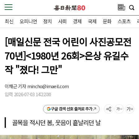
최신
오피니언
정치
사회
경제
국제
문화
스포츠
[매일신문 전국 어린이 사진공모전
70년]<1980년 26회>은상 유길수
작 "졌다! 그만"
이채근 기자
mincho@imaeil.com
입력 2026-07-03 14:22:00
구글 검색 선호 출처로 추가
골목을 적시던 봄, 웃음이 흩날리던 날