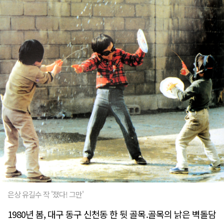
은상 유길수 작 '졌다! 그만'
1980년 봄, 대구 동구 신천동 한 뒷 골목.골목의 낡은 벽돌담