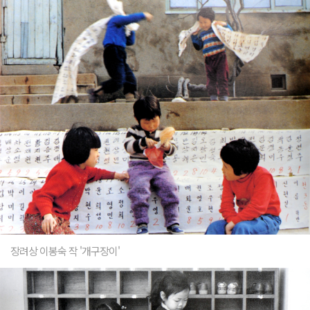
장려상 이봉숙 작 '개구장이'