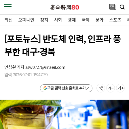
최신
오피니언
정치
사회
경제
국제
문화
스포츠
[포토뉴스] 반도체 인력, 인프라 풍
부한 대구·경북
안성완 기자
asw0727@imaeil.com
입력 2026-07-01 15:47:39
구글 검색 선호 출처로 추가