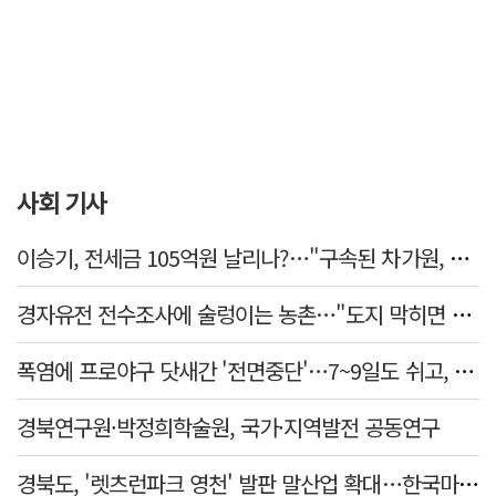
사회 기사
이승기, 전세금 105억원 날리나?…"구속된 차가원, 형사 범죄 영역"
경자유전 전수조사에 술렁이는 농촌…"도지 막히면 농지값도 흔들"
폭염에 프로야구 닷새간 '전면중단'…7~9일도 쉬고, 11일 재개
경북연구원·박정희학술원, 국가·지역발전 공동연구
경북도, '렛츠런파크 영천' 발판 말산업 확대…한국마사회 유치도 총력