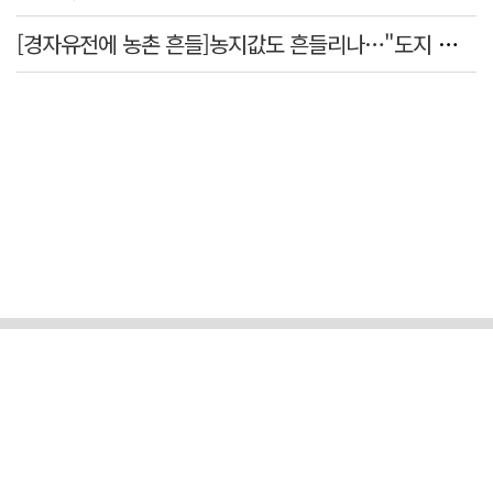
[경자유전에 농촌 흔들]농지값도 흔들리나…"도지 막히면 헐값 매물 나올 수도"