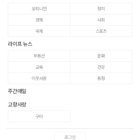
오피니언
정치
경제
사회
국제
스포츠
라이프 뉴스
부동산
문화
교육
건강
이웃사랑
동정
주간매일
고향사랑
구미
로그인