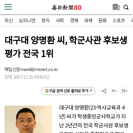
최신
오피니언
정치
사회
경제
국제
문화
스포츠
대구대 양명환 씨, 학군사관 후보생
평가 전국 1위
매일신문
maeil@msnet.co.kr
입력 2007-12-25 09:41:52
구글 검색 선호 출처로 추가
대구대 양명환(23·역사교육과 4
년) 씨가 학생중앙군사학교가 지
난 2년간의 전국 학군사관 후보생