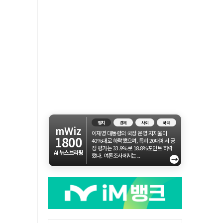
정치
경제
사회
국제
mWiz
이재명 대통령의 국정 운영 지지율이
1800
40%대로 하락했으며, 특히 20대에서 긍
정 평가는 33.9%로 18.8%포인트 하락
AI 뉴스브리핑
했다. 여론조사에서는...
→