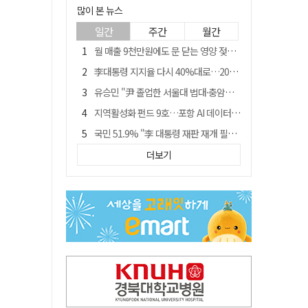
많이 본 뉴스
일간
주간
월간
월 매출 9천만원에도 문 닫는 영양 젖소농장… "일할 사람이 없어"
李대통령 지지율 다시 40%대로…20대는 18.8%p 급락
유승민 "尹 졸업한 서울대 법대·충암고도 없애야"…李 육사 통합 직격
지역활성화 펀드 9호…포항 AI 데이터센터에 6천억 투입
국민 51.9% "李 대통령 재판 재개 필요하다"
경북 영천시, 9월부터 11월까지 반값 여행 혜택 제공
더보기
정부 느닷없는 농지 전수조사…농촌 들쑤시는 '경자유전'의 칼날
아쉬운 태클
'솔리다임 IPO 추진설' SK하이닉스, 주가 9% 급락
[농지 전수조사 폐해] 농지값도 흔들리나…"도지 막히면 헐값 매물 나올 수도"