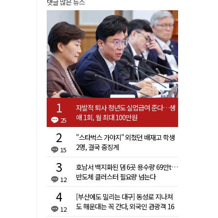
댓글 많은 뉴스
자발적 퇴사 청년도 실업급여 준다…생
애 1회, 월 최대 100만원
25
"스타벅스 가야지" 외쳤던 배재고 학생
2명, 결국 중징계
15
호남서 백지화된 댐 6곳 용수량 69만t…
반도체 클러스터 필요량 넘는다
12
[부산에도 밀리는 대구] 동성로 지나쳐
도 해운대는 꼭 간다, 외국인 관광객 16
12
배 차이