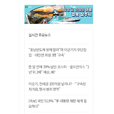
실시간 주요뉴스
"호남반도체 방해 말라"며 미군기지 무단침
입…대진연 회원 3명 '구속'
한 달 만에 39% 날린 코스피…골드만삭스 "1
년 뒤 2배" 예상, 왜?
이승기, 전세금 105억원 날리나?…"구속된
차가원, 형사 범죄 영역"
[속보] 국민 51.9% "李 대통령 재판 재개 필
요하다"