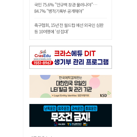
국민 75.6% "안규백 장관 물러나야"…
84.7% "병적기록부 공개해야"
축구협회, 15년 전 월드컵 예선 외국인 심판
등 10여명에 '성 접대'