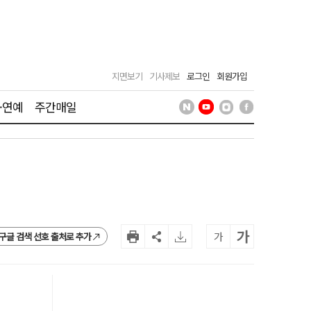
지면보기
기사제보
로그인
회원가입
·연예
주간매일
가
가
구글 검색 선호 출처로 추가