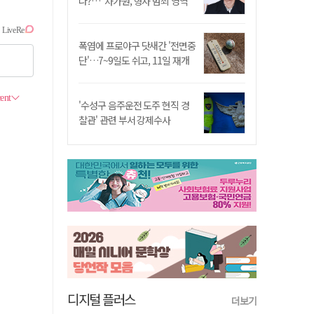
나?…"차가원, 형사 범죄 영역"
폭염에 프로야구 닷새간 '전면중
단'…7~9일도 쉬고, 11일 재개
'수성구 음주운전 도주 현직 경
찰관' 관련 부서 강제수사
디지털 플러스
더보기