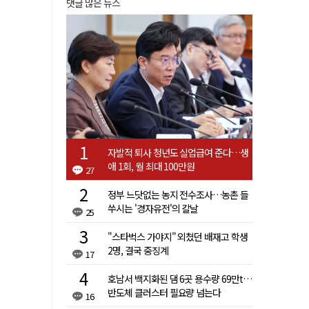
댓글 많은 뉴스
자발적 퇴사 청년도 실업급여 준다…생
애 1회, 월 최대 100만원
27
정부 느닷없는 농지 전수조사…농촌 들
쑤시는 '경자유전'의 칼날
25
"스타벅스 가야지" 외쳤던 배재고 학생
2명, 결국 중징계
17
호남서 백지화된 댐 6곳 용수량 69만t…
반도체 클러스터 필요량 넘는다
16