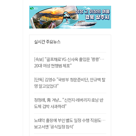
실시간 주요뉴스
[속보] "골프채로 YG 신사옥 출입문 '쾅쾅'…
20대 여성 현행범 체포"
[단독] 김영수 "국방부 청문준비단, 안규백 탈
영 알고있었다"
정청래, 靑 겨냥... "신천지·레버리지·호남 반
도체 겁박 사과하라"
노태악 출장에 부인 별도 일정 수행 직원도…
보고서엔 '공식일정 참석'