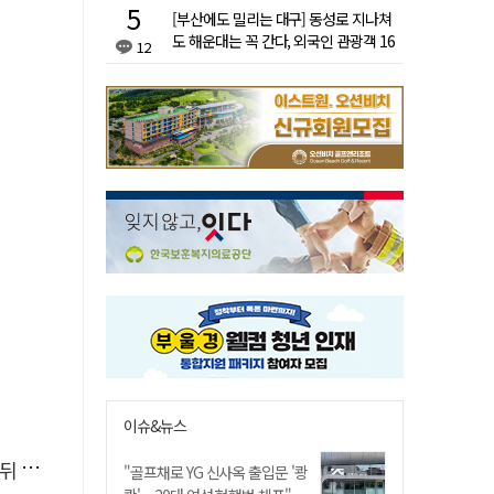
[부산에도 밀리는 대구] 동성로 지나쳐
도 해운대는 꼭 간다, 외국인 관광객 16
12
배 차이
이슈&뉴스
발효
"골프채로 YG 신사옥 출입문 '쾅