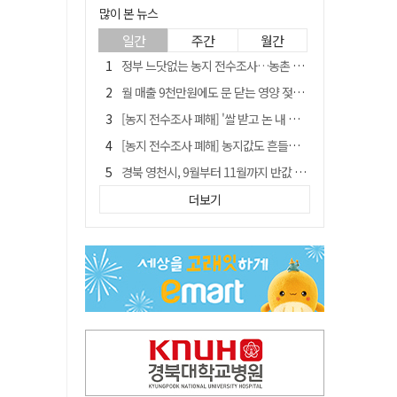
많이 본 뉴스
일간
주간
월간
정부 느닷없는 농지 전수조사…농촌 들쑤시는 '경자유전'의 칼날
월 매출 9천만원에도 문 닫는 영양 젖소농장… "일할 사람이 없어"
[농지 전수조사 폐해] '쌀 받고 논 내 준' 도지농 이제 어쩌나?
[농지 전수조사 폐해] 농지값도 흔들리나…"도지 막히면 헐값 매물 나올 수도"
경북 영천시, 9월부터 11월까지 반값 여행 혜택 제공
'솔리다임 IPO 추진설' SK하이닉스, 주가 9% 급락
더보기
국민 51.9% "李 대통령 재판 재개 필요하다"
[농지 전수조사 폐해] 실경작농·청년농 부담도 커진다
아쉬운 태클
TK신공항 참여 주저한 LH, 광주군공항 사업에는 앞장