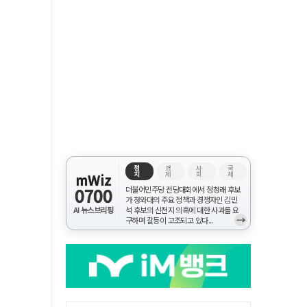
정
경
사
국
치
제
회
제
mWiz
0700
더불어민주당 전당대회에서 정청래 후보
가 청와대의 주요 정책과 경쟁자인 김민
AI 뉴스브리핑
석 후보의 신천지 의혹에 대한 사과를 요
→
구하며 갈등이 고조되고 있다...