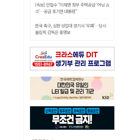
[속보] 안철수 "이재명 정부 주택공급 '어닝 쇼
크'…공급 포기한 대통령"
한국 축구, 심판 성접대 경기서 '무패'…당시
올림픽 감독은 홍명보