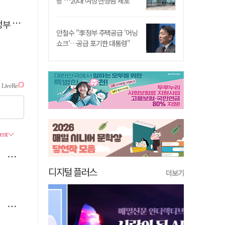
쾅'…20대 여성 현행범 체포"
 시위
안철수 "李정부 주택공급 '어닝
쇼크'…공급 포기한 대통령"
디지털 플러스
더보기