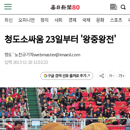
최신
오피니언
정치
사회
경제
국제
문화
스포츠
청도소싸움 23일부터 '왕중왕전'
청도`노진규기자
webmaster@imaeil.com
입력 2013-11-20 11:02:23
구글 검색 선호 출처로 추가