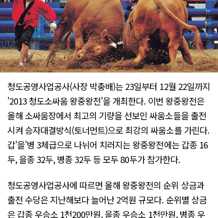
청도공영사업공사(사장 박충배)는 23일부터 12월 22일까지
'2013 청도소싸움 왕중왕전'을 개최한다. 이번 왕중왕전은
올해 소싸움장에서 최고의 기량을 선보인 싸움소들을 출전
시켜 승자대결방식(토너먼트)으로 최강의 싸움소를 가린다.
갑'을'병 3체급으로 나뉘어 치러지는 왕중왕전에는 갑종 16
두, 을종 32두, 병종 32두 등 모두 80두가 참가한다.
청도공영사업공사에 따르면 올해 왕중왕전의 순위 상금과
출전 수당은 지난해보다 늘어난 2억원 규모다. 순위별 상금
은 갑종 우승소 1천200만원, 을종 우승소 1천만원, 병종 우