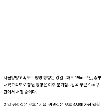
서울양양고속도로 양양 방향은 강일∼화도 15㎞ 구간, 중부
내륙고속도로 창원 방향은 여주 분기점∼감곡 부근 9㎞ 구
간에서 서행 중이다.
이날 귀성길은 오후 1시쯤, 귀경길은 오후 4시에 가장 막힐