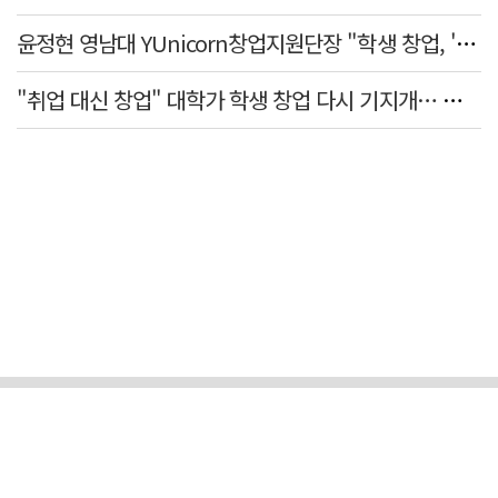
윤정현 영남대 YUnicorn창업지원단장 "학생 창업, '팀 빌딩'이 제일 중요"
"취업 대신 창업" 대학가 학생 창업 다시 기지개… 창업자·기업·매출 동반 성장