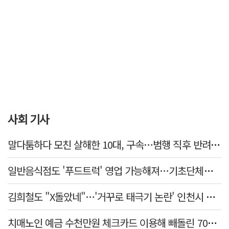
사회 기사
말다툼하다 모친 살해한 10대, 구속…범행 직후 반려견도 죽여
일반음식점도 '푸드트럭' 영업 가능해져…기초단체별 조례 개정 움직임
김희철도 "X돌았네"…'거꾸로 태극기 논란' 인천시 현수막, 이틀 만에 철거
치매노인 예금 수천만원 체크카드 이용해 빼돌린 70대 간병인, 집행유예