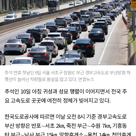
추석 연휴 첫날인 9일 서울 서초구 잠원IC 부근 경부고속도로 부산방향 하
행선이 늘어난 차량들로 몸살을 앓고 있다. 연합뉴스
추석인 10일 아침 귀성과 성묘 행렬이 이어지면서 전국 주
요 고속도로 곳곳에 여전히 정체가 빚어지고 있다.
한국도로공사에 따르면 이날 오전 8시 기준 경부고속도로
부산 방향은 반포∼서초 2㎞, 죽전 부근∼수원 7㎞, 기흥동
탄 부근∼남사 부근 15㎞, 망향휴게소∼목천 14㎞, 천안휴게