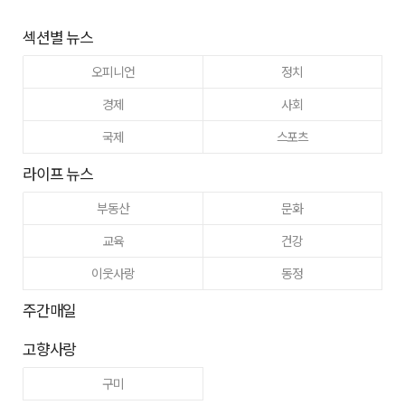
섹션별 뉴스
오피니언
정치
경제
사회
국제
스포츠
라이프 뉴스
부동산
문화
교육
건강
이웃사랑
동정
주간매일
고향사랑
구미