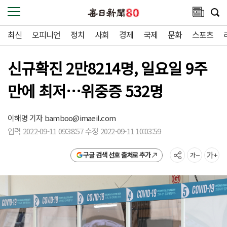
최신
오피니언
정치
사회
경제
국제
문화
스포츠
신규확진 2만8214명, 일요일 9주
만에 최저…위중증 532명
이해명 기자
bamboo@imaeil.com
입력 2022-09-11 09:38:57 수정 2022-09-11 10:03:59
구글 검색 선호 출처로 추가