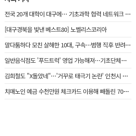
전국 20개 대학이 대구에… 기초과학 협력 네트워크 출범하다
[대구경북을 빛낸 베스트80] 노벨리스코리아
말다툼하다 모친 살해한 10대, 구속…범행 직후 반려견도 죽여
일반음식점도 '푸드트럭' 영업 가능해져…기초단체별 조례 개정 움직임
김희철도 "X돌았네"…'거꾸로 태극기 논란' 인천시 현수막, 이틀 만에 철거
치매노인 예금 수천만원 체크카드 이용해 빼돌린 70대 간병인, 집행유예