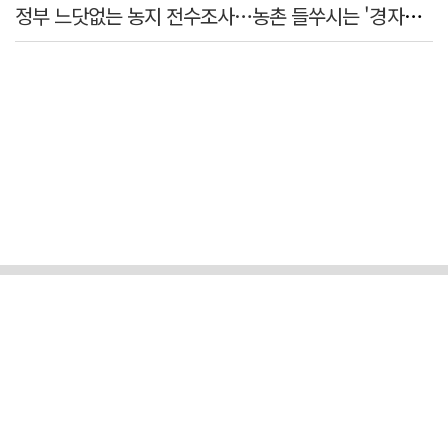
정부 느닷없는 농지 전수조사…농촌 들쑤시는 '경자유전'의 칼날