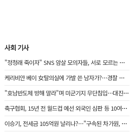
사회 기사
"정청래 죽이자" SNS 암살 모의자들, 서로 모르는 사이였다…檢송치
케리비안 베이 女탈의실에 가발 쓴 남자가?…경찰 추적 중
"호남반도체 방해 말라"며 미군기지 무단침입…대진연 회원 3명 '구속'
축구협회, 15년 전 월드컵 예선 외국인 심판 등 10여명에 '성 접대'
이승기, 전세금 105억원 날리나?…"구속된 차가원, 형사 범죄 영역"