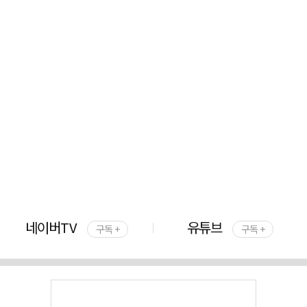
네이버TV
유튜브
구독 +
구독 +