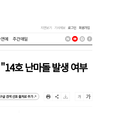
지면보기
기사제보
로그인
회원가입
·연예
주간매일
 "14호 난마돌 발생 여부
가
가
구글 검색 선호 출처로 추가