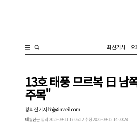
최신기사
오
13호 태풍 므르복 日 남
주목"
황희진 기자
hhj@imaeil.com
매일신문
입력 2022-09-11 17:06:12 수정 2022-09-12 14:00:28