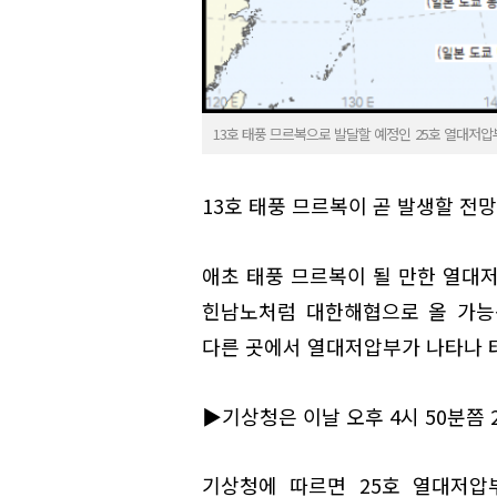
13호 태풍 므르복으로 발달할 예정인 25호 열대저압
13호 태풍 므르복이 곧 발생할 전망
애초 태풍 므르복이 될 만한 열대저
힌남노처럼 대한해협으로 올 가능
다른 곳에서 열대저압부가 나타나 태
▶기상청은 이날 오후 4시 50분쯤 
기상청에 따르면 25호 열대저압부