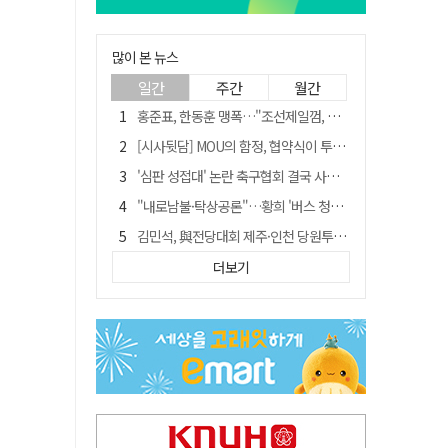
많이 본 뉴스
일간
주간
월간
홍준표, 한동훈 맹폭…"조선제일껌, 권력에 살고 권력에 죽었다"
[시사뒷담] MOU의 함정, 협약식이 투자 확정은 아니긴 해
'심판 성접대' 논란 축구협회 결국 사과…"깊이 반성, 쇄신하겠다"
"내로남불·탁상공론"…황희 '버스 청년주택' 제안에 與 내부서도 쓴소리
김민석, 與전당대회 제주·인천 당원투표서 승리…누적 득표는 '초박빙'
"경로당 통장에 비밀번호가 적혀 있다"…전국 돌며 경로당 13곳 턴 30대 구속
더보기
예안향교 대성전, '국가지정 보물로 지정'
"침대에 결박, 탈진"…평생 교회서 산 11세 남아, 병원 이송 끝 숨져
휠체어 환자 발로 밀어 숨지게 한 70대 간병인…2심도 집행유예
[금주의 이슈] 하늘의 외계인, 바다의 귀향자…영화 '호프'와 '오디세이'