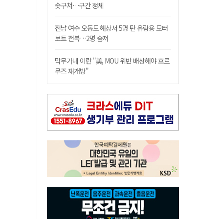
솟구쳐…구간 정체
전남 여수 오동도 해상서 5명 탄 유람용 모터
보트 전복…2명 숨져
막무가내 이란 "美, MOU 위반 배상해야 호르
무즈 재개방"