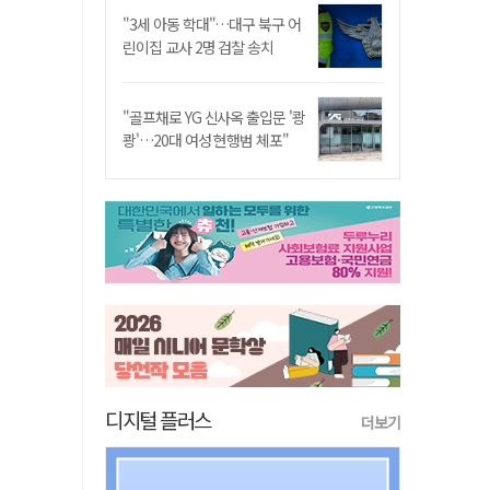
"3세 아동 학대"…대구 북구 어
린이집 교사 2명 검찰 송치
"골프채로 YG 신사옥 출입문 '쾅
쾅'…20대 여성 현행범 체포"
디지털 플러스
더보기