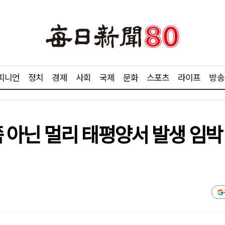
피니언
정치
경제
사회
국제
문화
스포츠
라이프
방송
쪽 아닌 멀리 태평양서 발생 임박