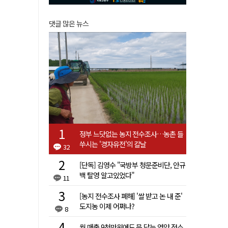
댓글 많은 뉴스
정부 느닷없는 농지 전수조사…농촌 들
쑤시는 '경자유전'의 칼날
32
[단독] 김영수 "국방부 청문준비단, 안규
백 탈영 알고있었다"
11
[농지 전수조사 폐해] '쌀 받고 논 내 준'
도지농 이제 어쩌나?
8
월 매출 9천만원에도 문 닫는 영양 젖소