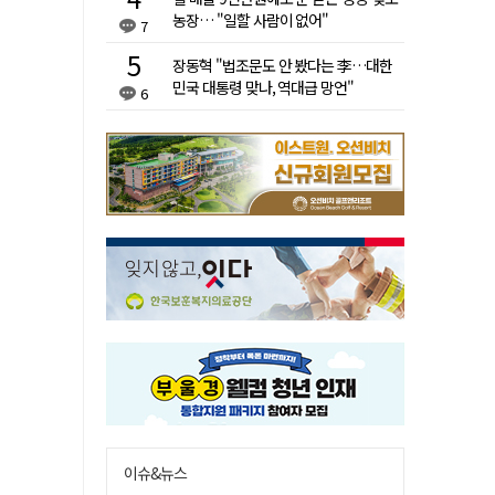
농장… "일할 사람이 없어"
7
장동혁 "법조문도 안 봤다는 李…대한
민국 대통령 맞나, 역대급 망언"
6
이슈&뉴스