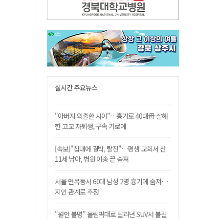
실시간 주요뉴스
"아버지 외출한 사이"…흉기로 40대母 살해
한 고교 자퇴생, 구속 기로에
[속보]"침대에 결박, 탈진"…평생 교회서 산
11세 남아, 병원 이송 끝 숨져
서울 면목동서 60대 남성 2명 흉기에 숨져…
지인 관계로 추정
"원인 불명" 올림픽대로 달리던 SUV서 불길