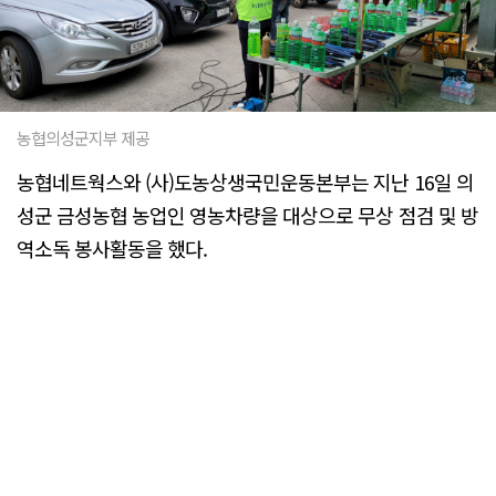
농협의성군지부 제공
농협네트웍스와 (사)도농상생국민운동본부는 지난 16일 의
성군 금성농협 농업인 영농차량을 대상으로 무상 점검 및 방
역소독 봉사활동을 했다.