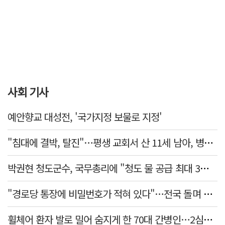
사회 기사
예안향교 대성전, '국가지정 보물로 지정'
"침대에 결박, 탈진"…평생 교회서 산 11세 남아, 병원 이송 끝 숨져
박권현 청도군수, 국무총리에 "청도 물 공급 최대 3만t 늘려달라"
"경로당 통장에 비밀번호가 적혀 있다"…전국 돌며 경로당 13곳 턴 30대 구속
휠체어 환자 발로 밀어 숨지게 한 70대 간병인…2심도 집행유예