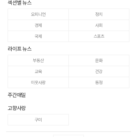
섹션별 뉴스
오피니언
정치
경제
사회
국제
스포츠
라이프 뉴스
부동산
문화
교육
건강
이웃사랑
동정
주간매일
고향사랑
구미