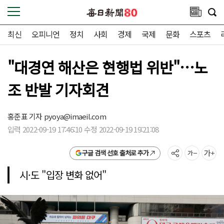
최신
오피니언
정치
사회
경제
국제
문화
스포츠
"대경연 해산은 현행법 위반"…노
조 반발 기자회견
홍준표 기자
pyoya@imaeil.com
입력 2022-09-19 17:46:10 수정 2022-09-19 19:21:08
구글 검색 선호 출처로 추가
시·도 "입장 변화 없어"