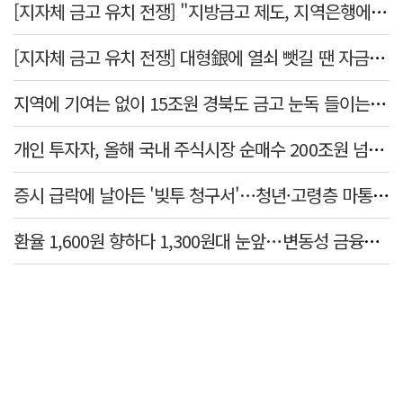
[지자체 금고 유치 전쟁] "지방금고 제도, 지역은행에 불리"
[지자체 금고 유치 전쟁] 대형銀에 열쇠 뺏길 땐 자금 역외 유출→재투자 선순환 붕괴
지역에 기여는 없이 15조원 경북도 금고 눈독 들이는 대형銀
개인 투자자, 올해 국내 주식시장 순매수 200조원 넘었다
증시 급락에 날아든 '빚투 청구서'…청년·고령층 마통 연체↑
환율 1,600원 향하다 1,300원대 눈앞…변동성 금융위기 후 최고