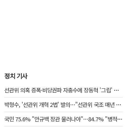
정치 기사
선관위 의혹 증폭·비당권파 자충수에 장동혁 '그립' 더 강해졌다
박형수, '선관위 개혁 2법' 발의…"선관위 국조 매년 실시"
국민 75.6% "안규백 장관 물러나야"…84.7% "병적기록부 공개해야"