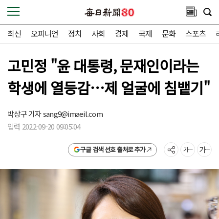
최신
오피니언
정치
사회
경제
국제
문화
스포츠
고민정 "윤 대통령, 문재인이라는
학생에 열등감…제 얼굴에 침뱉기"
박상구 기자
sang9@imaeil.com
입력 2022-09-20 09:05:04
구글 검색 선호 출처로 추가