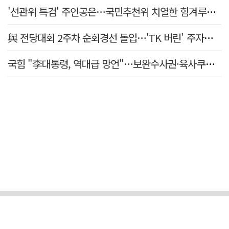
'선관위 특검' 주인공은…국민추천위 치열한 힘겨루기 나설 듯
與 전당대회 2주차 순회경선 돌입…'TK 버린' 주자들 향배는?
국힘 "李대통령, 역대급 망언"…보완수사권·육사쿠데타·세제개편안·ETF '맹공'