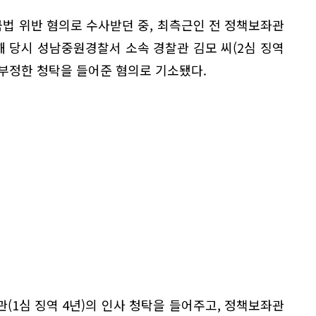
자금법 위반 혐의로 수사받던 중, 최측근인 전 정책보좌관
모해 당시 성남중원경찰서 소속 경찰관 김모 씨(2심 징역
 부정한 청탁을 들어준 혐의로 기소됐다.
(1심 징역 4년)의 인사 청탁을 들어주고, 정책보좌관