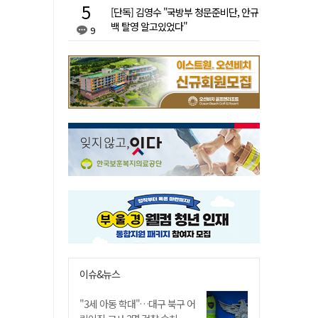
[단독] 김영수 "국방부 청문준비단, 안규
백 탈영 알고있었다"
9
이슈&뉴스
"3세 아동 학대"…대구 북구 어