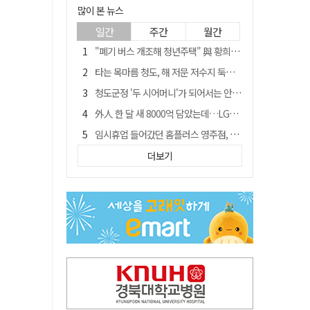
많이 본 뉴스
일간
주간
월간
"폐기 버스 개조해 청년주택" 與 황희…'딸 학비는 年 4200만원'
타는 목마름 청도, 해 저문 저수지 둑에 군수가 서 있었다
청도군정 '두 시어머니'가 되어서는 안된다
外人 한 달 새 8000억 담았는데…LG이노텍 목표주가는 왜 엇갈릴까
임시휴업 들어갔던 홈플러스 영주점, 7일 영업 재개…지하 1층만 운영
신세계사이먼, 대구 아울렛 토지매매 계약 체결… 사업 본궤도
더보기
SK하이닉스, 주당 375원 분기 배당 공시…"3분기 중 주주환원 방안 확정"
이의준 전 경북도 새마을봉사과장, 제28대 울릉군 부군수 취임
"상법개정해도 주주가 '봉'"…하이닉스 솔리다임 상장설에 술렁[개미와글와글]
전북 경찰 간부 '女교사 몰카' 아들 폰 부수고…"처벌 못하는 사안" 내부망에 글