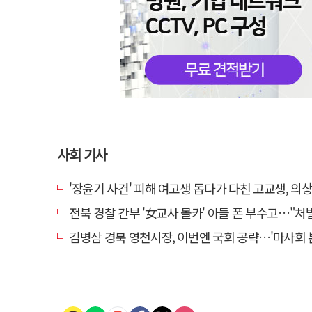
사회 기사
'장윤기 사건' 피해 여고생 돕다가 다친 고교생, 의
전북 경찰 간부 '女교사 몰카' 아들 폰 부수고…"처벌 못하는 사안" 내부
김병삼 경북 영천시장, 이번엔 국회 공략…'마사회 본사 이전·광역교통망 확충