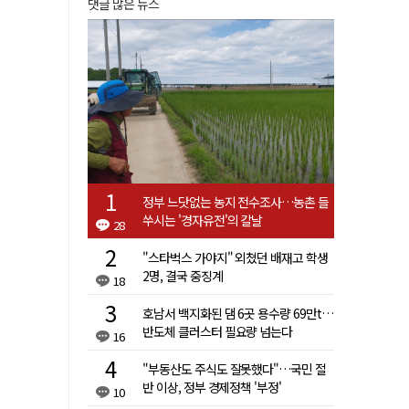
댓글 많은 뉴스
정부 느닷없는 농지 전수조사…농촌 들
쑤시는 '경자유전'의 칼날
28
"스타벅스 가야지" 외쳤던 배재고 학생
2명, 결국 중징계
18
호남서 백지화된 댐 6곳 용수량 69만t…
반도체 클러스터 필요량 넘는다
16
"부동산도 주식도 잘못했다"…국민 절
반 이상, 정부 경제정책 '부정'
10