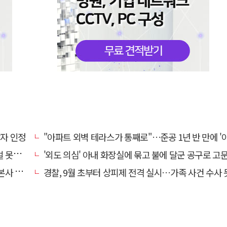
상자 인정
"아파트 외벽 테라스가 통째로"…준공 1년 반 만에 '아찔 
망에 글
'외도 의심' 아내 화장실에 묶고 불에 달군 공구로 고문…남편 
' 요청
경찰, 9월 초부터 상피제 전격 실시…가족 사건 수사