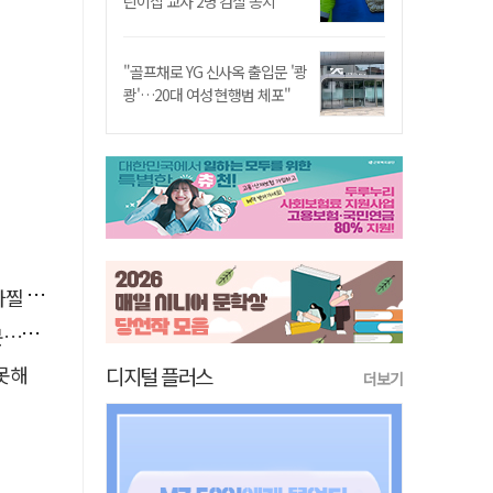
린이집 교사 2명 검찰 송치
"골프채로 YG 신사옥 출입문 '쾅
쾅'…20대 여성 현행범 체포"
사고'
검거
 못해
디지털 플러스
더보기