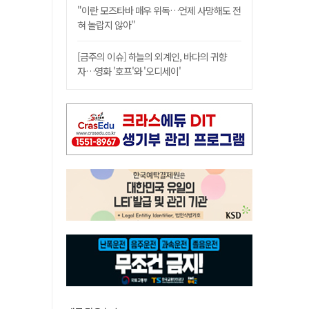
"이란 모즈타바 매우 위독…언제 사망해도 전
혀 놀랍지 않아"
[금주의 이슈] 하늘의 외계인, 바다의 귀향
자…영화 '호프'와 '오디세이'