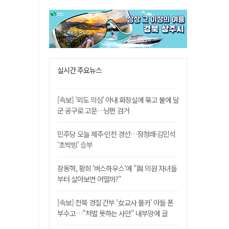
실시간 주요뉴스
[속보] '외도 의심' 아내 화장실에 묶고 불에 달
군 공구로 고문…남편 검거
민주당 오늘 제주·인천 경선…정청래·김민석
'초박빙' 승부
장동혁, 황희 '버스하우스'에 "與 의원 자녀들
부터 살아보면 어떨까?"
[속보] 전북 경찰 간부 '女교사 몰카' 아들 폰
부수고…"처벌 못하는 사안" 내부망에 글