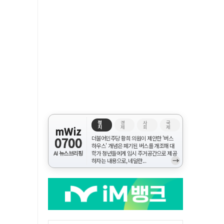
정
경
사
국
치
제
회
제
mWiz
0700
더불어민주당 황희 의원이 제안한 '버스
하우스' 개념은 폐기된 버스를 개조해 대
AI 뉴스브리핑
학가 청년들에게 임시 주거공간으로 제공
→
하자는 내용으로, 네덜란...