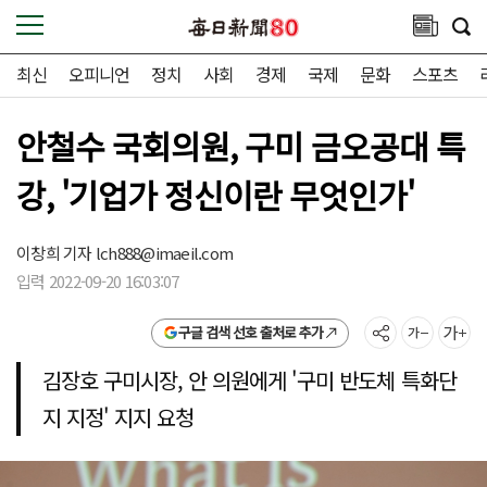
최신
오피니언
정치
사회
경제
국제
문화
스포츠
안철수 국회의원, 구미 금오공대 특
강, '기업가 정신이란 무엇인가'
이창희 기자
lch888@imaeil.com
입력 2022-09-20 16:03:07
구글 검색 선호 출처로 추가
김장호 구미시장, 안 의원에게 '구미 반도체 특화단
지 지정' 지지 요청