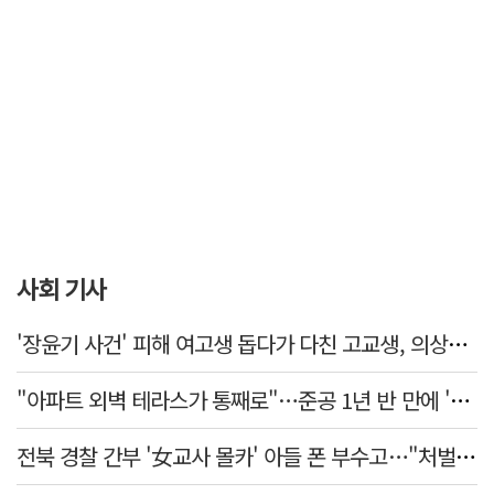
사회 기사
'장윤기 사건' 피해 여고생 돕다가 다친 고교생, 의상자 인정
"아파트 외벽 테라스가 통째로"…준공 1년 반 만에 '아찔 사고'
전북 경찰 간부 '女교사 몰카' 아들 폰 부수고…"처벌 못하는 사안" 내부망에 글