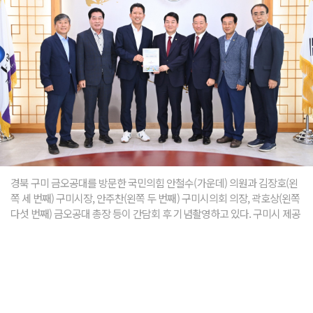
경북 구미 금오공대를 방문한 국민의힘 안철수(가운데) 의원과 김장호(왼
쪽 세 번째) 구미시장, 안주찬(왼쪽 두 번째) 구미시의회 의장, 곽호상(왼쪽
다섯 번째) 금오공대 총장 등이 간담회 후 기념촬영하고 있다. 구미시 제공