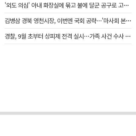
'외도 의심' 아내 화장실에 묶고 불에 달군 공구로 고문…남편 검거
김병삼 경북 영천시장, 이번엔 국회 공략…'마사회 본사 이전·광역교통망 확충' 요청
경찰, 9월 초부터 상피제 전격 실시…가족 사건 수사 못해