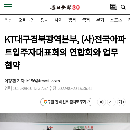
최신
오피니언
정치
사회
경제
국제
문화
스포츠
KT대구경북광역본부, (사)전국아파
트입주자대표회의 연합회와 업무
협약
이창환 기자
lc156@imaeil.com
입력 2022-09-20 15:57:57 수정 2022-09-20 19:36:41
구글 검색 선호 출처로 추가