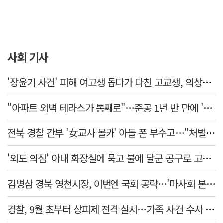
사회 기사
'장윤기 사건' 피해 여고생 돕다가 다친 고교생, 의상자 인정
"아파트 외벽 테라스가 통째로"…준공 1년 반 만에 '아찔 사고'
전북 경찰 간부 '女교사 몰카' 아들 폰 부수고…"처벌 못하는 사안" 내부망에 글
'외도 의심' 아내 화장실에 묶고 불에 달군 공구로 고문…남편 검거
김병삼 경북 영천시장, 이번엔 국회 공략…'마사회 본사 이전·광역교통망 확충' 요청
경찰, 9월 초부터 상피제 전격 실시…가족 사건 수사 못해