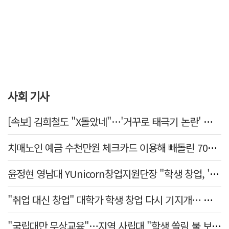
사회 기사
[속보] 김희철도 "X돌았네"…'거꾸로 태극기 논란' 인천시 현수막, 이틀 만에 철거
치매노인 예금 수천만원 체크카드 이용해 빼돌린 70대 간병인, 집행유예
윤정현 영남대 YUnicorn창업지원단장 "학생 창업, '팀 빌딩'이 제일 중요"
"취업 대신 창업" 대학가 학생 창업 다시 기지개… 창업자·기업·매출 동반 성장
"국립대만 무상교육"…지역 사립대 "학생 쏠림 불 보듯"