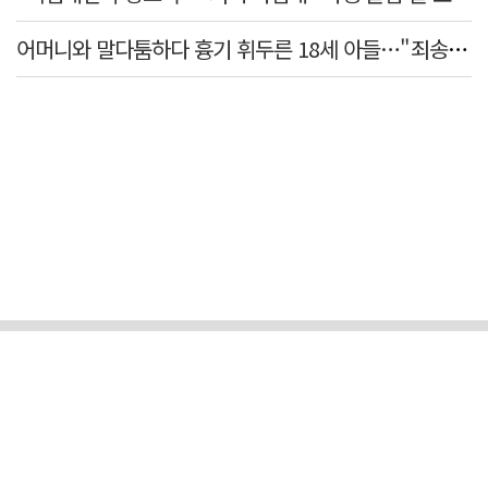
어머니와 말다툼하다 흉기 휘두른 18세 아들…"죄송하지 않나" 묻자 침묵