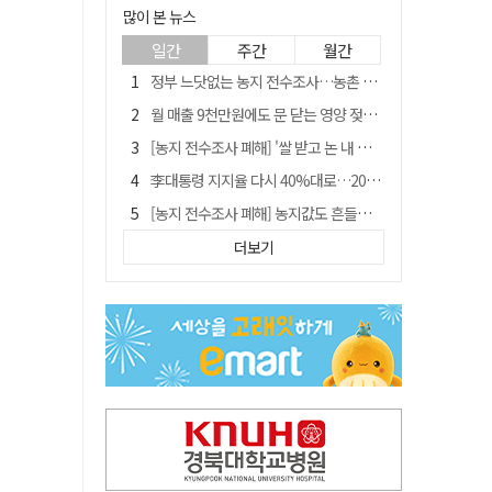
많이 본 뉴스
일간
주간
월간
정부 느닷없는 농지 전수조사…농촌 들쑤시는 '경자유전'의 칼날
월 매출 9천만원에도 문 닫는 영양 젖소농장… "일할 사람이 없어"
[농지 전수조사 폐해] '쌀 받고 논 내 준' 도지농 이제 어쩌나?
李대통령 지지율 다시 40%대로…20대는 18.8%p 급락
[농지 전수조사 폐해] 농지값도 흔들리나…"도지 막히면 헐값 매물 나올 수도"
유승민 "尹 졸업한 서울대 법대·충암고도 없애야"…李 육사 통합 직격
더보기
지역활성화 펀드 9호…포항 AI 데이터센터에 6천억 투입
국민 51.9% "李 대통령 재판 재개 필요하다"
경북 영천시, 9월부터 11월까지 반값 여행 혜택 제공
아쉬운 태클