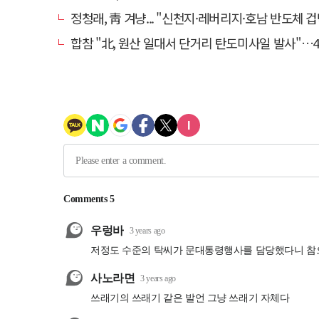
정청래, 靑 겨냥... "신천지·레버리지·호남 반도체 겁박 사
합참 "北, 원산 일대서 단거리 탄도미사일 발사"…4