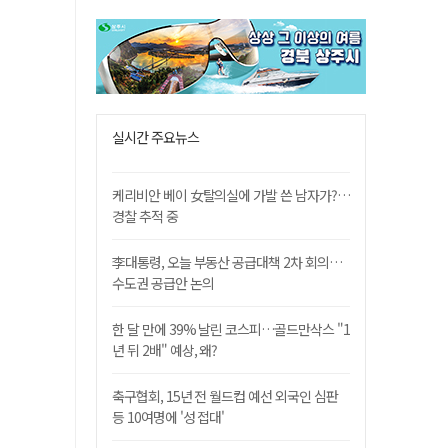
실시간 주요뉴스
케리비안 베이 女탈의실에 가발 쓴 남자가?…
경찰 추적 중
李대통령, 오늘 부동산 공급대책 2차 회의…
수도권 공급안 논의
한 달 만에 39% 날린 코스피…골드만삭스 "1
년 뒤 2배" 예상, 왜?
축구협회, 15년 전 월드컵 예선 외국인 심판
등 10여명에 '성 접대'