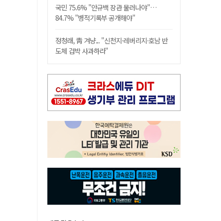
국민 75.6% "안규백 장관 물러나야"…
84.7% "병적기록부 공개해야"
정청래, 靑 겨냥... "신천지·레버리지·호남 반
도체 겁박 사과하라"