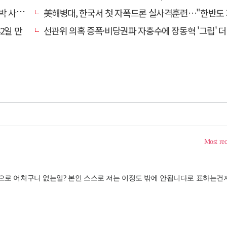
과하라"
美해병대, 한국서 첫 자폭드론 실사격훈련…"한반도 지형 학
2일 만
선관위 의혹 증폭·비당권파 자충수에 장동혁 '그립' 더 강해