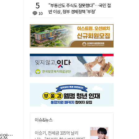
"부동산도 주식도 잘못했다"…국민 절
반 이상, 정부 경제정책 '부정'
10
이슈&뉴스
이승기, 전세금 105억 날리
었다"