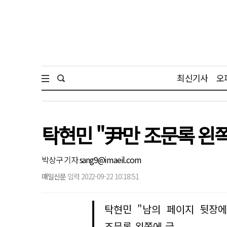
최신기사
오
탁현민 "尹만 조문록 왼
박상구 기자
sang9@imaeil.com
매일신문
입력 2022-09-22 10:18:51
탁현민 "남의 페이지 뒷장에
조문록 왼쪽에 글