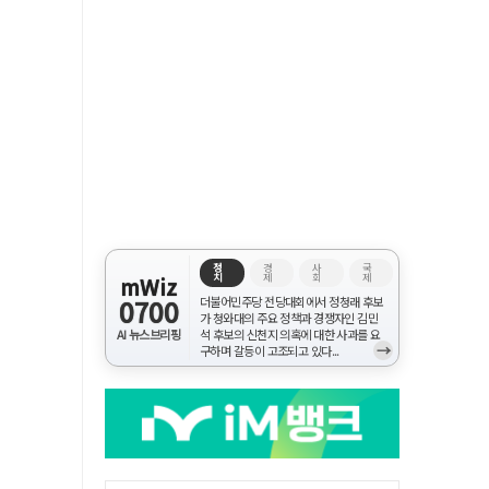
정
경
사
국
치
제
회
제
mWiz
0700
더불어민주당 전당대회에서 정청래 후보
가 청와대의 주요 정책과 경쟁자인 김민
AI 뉴스브리핑
석 후보의 신천지 의혹에 대한 사과를 요
→
구하며 갈등이 고조되고 있다...