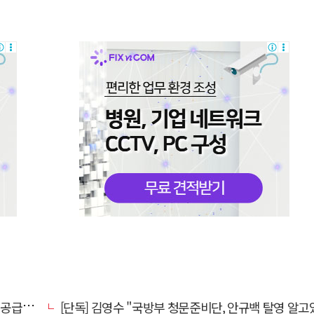
 논의
[단독] 김영수 "국방부 청문준비단, 안규백 탈영 알고있