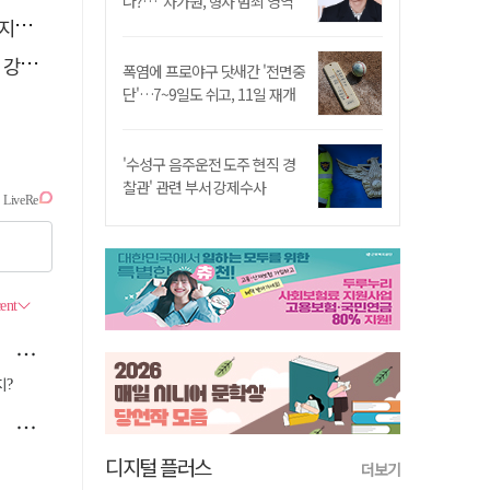
나?…"차가원, 형사 범죄 영역"
습"
졌다
폭염에 프로야구 닷새간 '전면중
단'…7~9일도 쉬고, 11일 재개
'수성구 음주운전 도주 현직 경
찰관' 관련 부서 강제수사
디지털 플러스
더보기