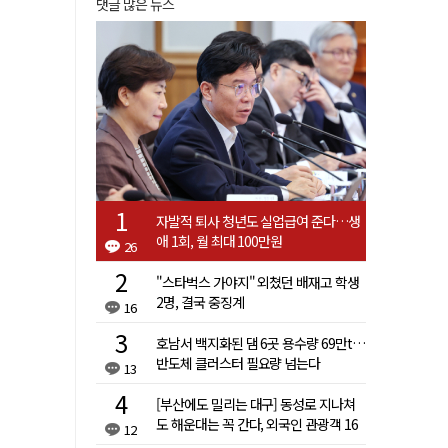
댓글 많은 뉴스
자발적 퇴사 청년도 실업급여 준다…생
애 1회, 월 최대 100만원
26
"스타벅스 가야지" 외쳤던 배재고 학생
2명, 결국 중징계
16
호남서 백지화된 댐 6곳 용수량 69만t…
반도체 클러스터 필요량 넘는다
13
[부산에도 밀리는 대구] 동성로 지나쳐
도 해운대는 꼭 간다, 외국인 관광객 16
12
배 차이