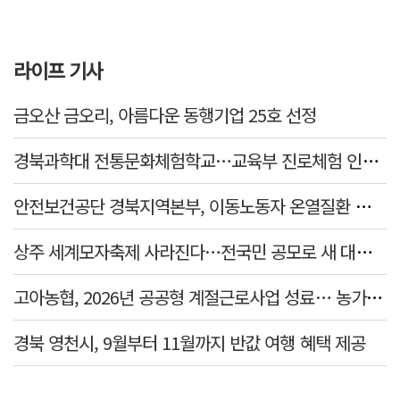
라이프 기사
금오산 금오리, 아름다운 동행기업 25호 선정
경북과학대 전통문화체험학교…교육부 진로체험 인증기관 선정
안전보건공단 경북지역본부, 이동노동자 온열질환 예방 캠페인
상주 세계모자축제 사라진다…전국민 공모로 새 대표축제 발굴 나서
고아농협, 2026년 공공형 계절근로사업 성료… 농가 일손 부족 해소 '효자'
경북 영천시, 9월부터 11월까지 반값 여행 혜택 제공