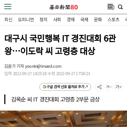
최신
오피니언
정치
사회
경제
국제
문화
스포츠
대구시 국민행복 IT 경진대회 6관
왕…이도락 씨 고령층 대상
김윤기 기자
yoonki@imaeil.com
입력 2022-09-27 14:25:18 수정 2022-09-27 17:58:23
구글 검색 선호 출처로 추가
김옥순 씨 IT 경진대회 고령층 2부문 금상