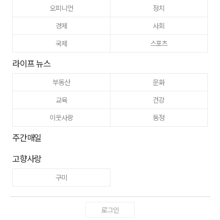
오피니언
정치
경제
사회
국제
스포츠
라이프 뉴스
부동산
문화
교육
건강
이웃사랑
동정
주간매일
고향사랑
구미
로그인