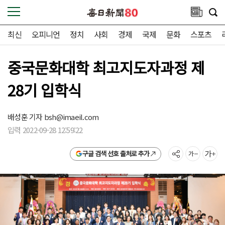
최신
오피니언
정치
사회
경제
국제
문화
스포츠
중국문화대학 최고지도자과정 제
28기 입학식
배성훈 기자
bsh@imaeil.com
입력 2022-09-28 12:59:22
구글 검색 선호 출처로 추가