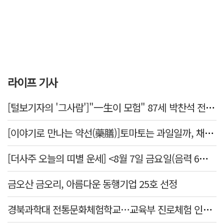
라이프 기사
[털보기자의 '그사람']"一生이 모험" 87세 박찬석 전 경북대 총장
[이야기로 만나는 약선(藥膳)]토마토는 과일일까, 채소일까
[더사주 오늘의 띠별 운세] <8월 7일 금요일(음력 6월25일)>
금오산 금오리, 아름다운 동행기업 25호 선정
경북과학대 전통문화체험학교…교육부 진로체험 인증기관 선정