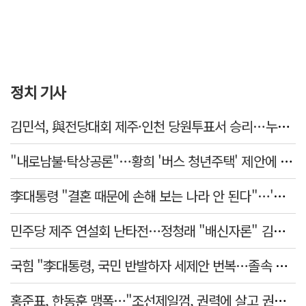
정치 기사
김민석, 與전당대회 제주·인천 당원투표서 승리…누적 득표는 '초박빙'
"내로남불·탁상공론"…황희 '버스 청년주택' 제안에 與 내부서도 쓴소리
李대통령 "결혼 때문에 손해 보는 나라 안 된다"…'결혼 페널티' 22개 손본다
민주당 제주 연설회 난타전…정청래 "배신자론" 김민석 "관리 무능"
국힘 "李대통령, 국민 반발하자 세제안 번복…졸속 국정 즉각 중단"
홍준표, 한동훈 맹폭…"조선제일껌, 권력에 살고 권력에 죽었다"