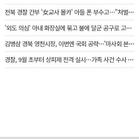
전북 경찰 간부 '女교사 몰카' 아들 폰 부수고…"처벌 못하는 사안" 내부망에 글
'외도 의심' 아내 화장실에 묶고 불에 달군 공구로 고문…남편 검거
김병삼 경북 영천시장, 이번엔 국회 공략…'마사회 본사 이전·광역교통망 확충' 요청
경찰, 9월 초부터 상피제 전격 실시…가족 사건 수사 못해