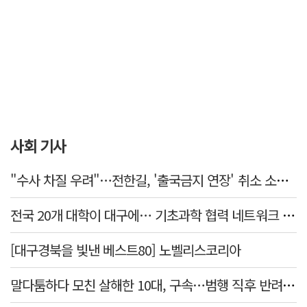
사회 기사
"수사 차질 우려"…전한길, '출국금지 연장' 취소 소송 패소
전국 20개 대학이 대구에… 기초과학 협력 네트워크 출범하다
[대구경북을 빛낸 베스트80] 노벨리스코리아
말다툼하다 모친 살해한 10대, 구속…범행 직후 반려견도 죽여