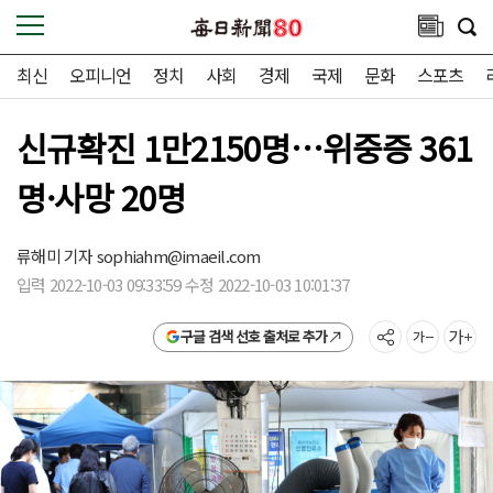
최신
오피니언
정치
사회
경제
국제
문화
스포츠
신규확진 1만2150명…위중증 361
명·사망 20명
류해미 기자
sophiahm@imaeil.com
입력 2022-10-03 09:33:59 수정 2022-10-03 10:01:37
구글 검색 선호 출처로 추가