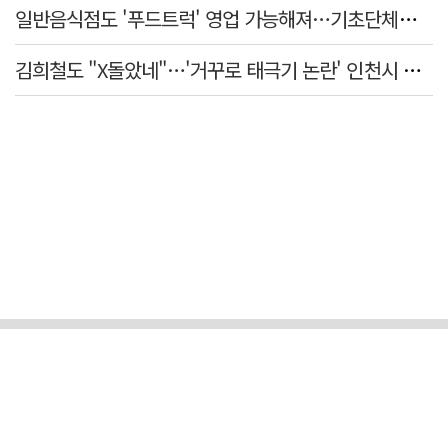
일반음식점도 '푸드트럭' 영업 가능해져…기초단체별 조례 개정 움직임
김희철도 "X돌았네"…'거꾸로 태극기 논란' 인천시 현수막, 이틀 만에 철거