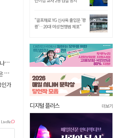
린이집 교사 2명 검찰 송치
"골프채로 YG 신사옥 출입문 '쾅
쾅'…20대 여성 현행범 체포"
."
고리"
용인가
디지털 플러스
더보기