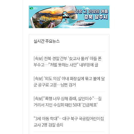
실시간 주요뉴스
[속보] 전북 경찰 간부 '女교사 몰카' 아들 폰
부수고…"처벌 못하는 사안" 내부망에 글
[속보] '외도 의심' 아내 화장실에 묶고 불에 달
군 공구로 고문…남편 검거
[속보]"폭행 너무 심해 중태, 살인미수"…길
거리서 지인 수십회 때린 50대 '긴급체포'
"3세 아동 학대"…대구 북구 국공립어린이집
교사 2명 검찰 송치