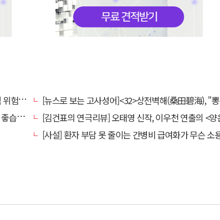
전환할 때
[뉴스로 보는 고사성어]<32>상전벽해(桑田碧海), "뽕나무밭이 푸른 바다가 되었다
습니다.
[김건표의 연극리뷰] 오태영 신작, 이우천 연출의 <양은 양순하다>"국민을 온순한 양으로 길들이는 전체주의적 정치의 알레
[사설] 환자 부담 못 줄이는 간병비 급여화가 무슨 소