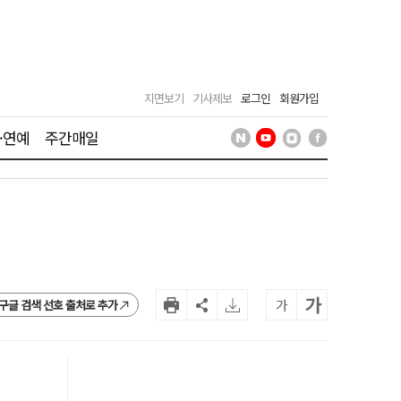
지면보기
기사제보
로그인
회원가입
·연예
주간매일
가
가
구글 검색 선호 출처로 추가