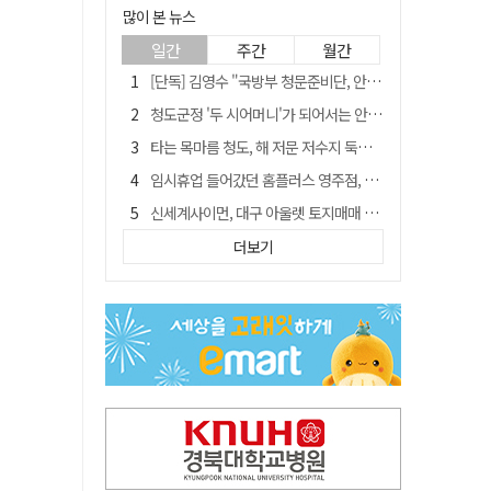
많이 본 뉴스
일간
주간
월간
[단독] 김영수 "국방부 청문준비단, 안규백 탈영 알고있었다"
청도군정 '두 시어머니'가 되어서는 안된다
타는 목마름 청도, 해 저문 저수지 둑에 군수가 서 있었다
임시휴업 들어갔던 홈플러스 영주점, 7일 영업 재개…지하 1층만 운영
신세계사이먼, 대구 아울렛 토지매매 계약 체결… 사업 본궤도
SK하이닉스, 주당 375원 분기 배당 공시…"3분기 중 주주환원 방안 확정"
더보기
"상법개정해도 주주가 '봉'"…하이닉스 솔리다임 상장설에 술렁[개미와글와글]
이의준 전 경북도 새마을봉사과장, 제28대 울릉군 부군수 취임
外人 한 달 새 8000억 담았는데…LG이노텍 목표주가는 왜 엇갈릴까
정청래, 靑 겨냥... "신천지·레버리지·호남 반도체 겁박 사과하라"