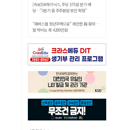
[속보]SK하이닉스, 주당 375원 분기 배
당…"3분기 중 주주환원 방안 확정"
"폐버스를 청년주택으로" 제안한 與 황희…
딸 학비는 年 4200만원