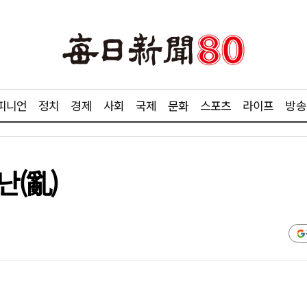
피니언
정치
경제
사회
국제
문화
스포츠
라이프
방송
난(亂)