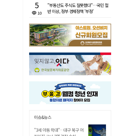
"부동산도 주식도 잘못했다"…국민 절
반 이상, 정부 경제정책 '부정'
10
이슈&뉴스
"3세 아동 학대"…대구 북구 어