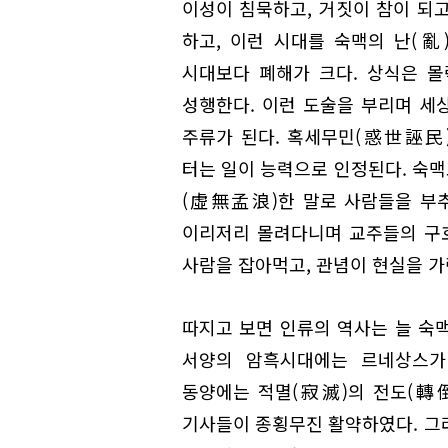
이성이 침묵하고, 거짓이 참이 되
하고, 이런 시대를 숙맥의 난(亂
시대보다 폐해가 크다. 상식은 
성행한다. 이런 도술을 부리며 세
주류가 된다. 혹세무민(惑世誣民
터는 일이 능력으로 인정된다. 숙
(虛無孟浪)한 말로 사람들을 부추
이리저리 몰려다니며 교주들의 구호
사람을 잡아먹고, 관념이 현실을 가
따지고 보면 인류의 역사는 늘 숙맥
서양의 암흑시대에는 르네상스가
동양에는 적멸(寂滅)의 전도(轉
기사들이 종횡무진 활약하였다. 그