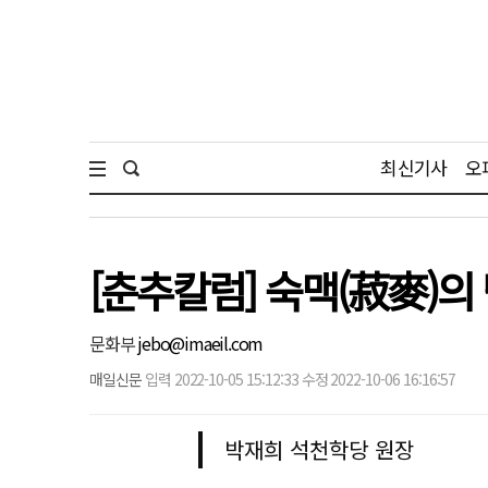
최신기사
오
[춘추칼럼] 숙맥(菽麥)의 
문화부
jebo@imaeil.com
매일신문
입력 2022-10-05 15:12:33 수정 2022-10-06 16:16:57
박재희 석천학당 원장