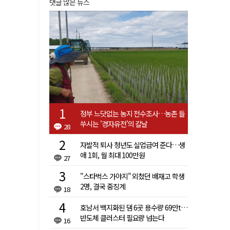
댓글 많은 뉴스
정부 느닷없는 농지 전수조사…농촌 들
쑤시는 '경자유전'의 칼날
28
자발적 퇴사 청년도 실업급여 준다…생
애 1회, 월 최대 100만원
27
"스타벅스 가야지" 외쳤던 배재고 학생
2명, 결국 중징계
18
호남서 백지화된 댐 6곳 용수량 69만t…
반도체 클러스터 필요량 넘는다
16