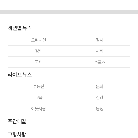
섹션별 뉴스
오피니언
정치
경제
사회
국제
스포츠
라이프 뉴스
부동산
문화
교육
건강
이웃사랑
동정
주간매일
고향사랑