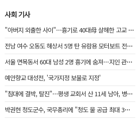
사회 기사
"아버지 외출한 사이"…흉기로 40대母 살해한 고교 자퇴생, 구속 기로에
전남 여수 오동도 해상서 5명 탄 유람용 모터보트 전복…2명 숨져
서울 면목동서 60대 남성 2명 흉기에 숨져…지인 관계로 추정
예안향교 대성전, '국가지정 보물로 지정'
"침대에 결박, 탈진"…평생 교회서 산 11세 남아, 병원 이송 끝 숨져
박권현 청도군수, 국무총리에 "청도 물 공급 최대 3만t 늘려달라"