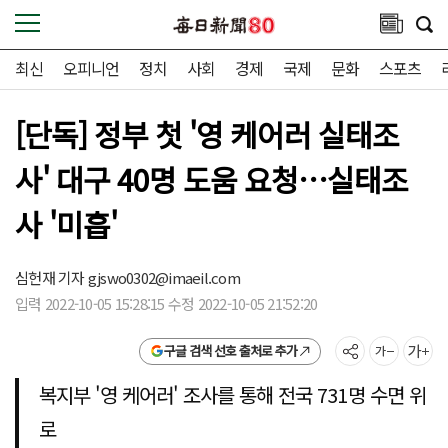
최신
오피니언
정치
사회
경제
국제
문화
스포츠
[단독] 정부 첫 '영 케어러 실태조
사' 대구 40명 도움 요청…실태조
사 '미흡'
심헌재 기자
gjswo0302@imaeil.com
입력 2022-10-05 15:28:15 수정 2022-10-05 21:52:20
구글 검색 선호 출처로 추가
복지부 '영 케어러' 조사를 통해 전국 731명 수면 위
로