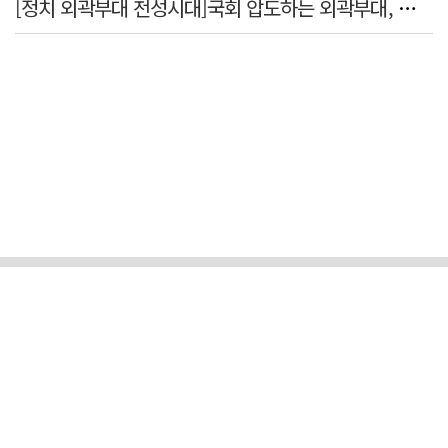
[정치 외곽부대 전성시대]국회 압도하는 외곽부대, 목소리 왜 커지나?