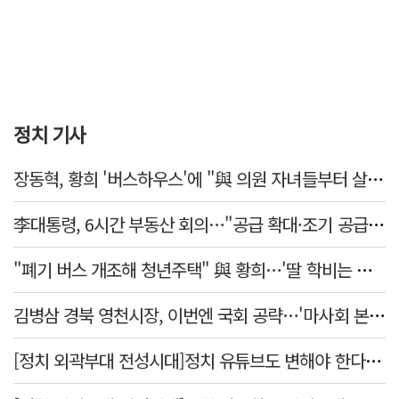
정치 기사
장동혁, 황희 '버스하우스'에 "與 의원 자녀들부터 살아보면 어떨까?"
李대통령, 6시간 부동산 회의…"공급 확대·조기 공급 과감히 실천"
"폐기 버스 개조해 청년주택" 與 황희…'딸 학비는 年 4200만원'
김병삼 경북 영천시장, 이번엔 국회 공략…'마사회 본사 이전·광역교통망 확충' 요청
[정치 외곽부대 전성시대]정치 유튜브도 변해야 한다 "화합과 존중"