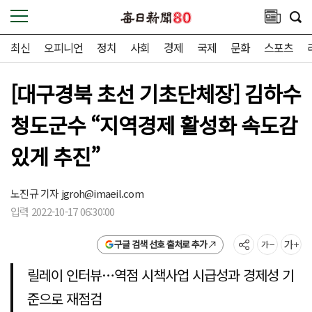
최신
오피니언
정치
사회
경제
국제
문화
스포츠
[대구경북 초선 기초단체장] 김하수
청도군수 “지역경제 활성화 속도감
있게 추진”
노진규 기자
jgroh@imaeil.com
입력 2022-10-17 06:30:00
구글 검색 선호 출처로 추가
릴레이 인터뷰…역점 시책사업 시급성과 경제성 기
준으로 재점검