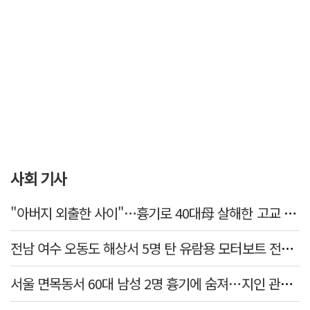
사회 기사
"아버지 외출한 사이"…흉기로 40대母 살해한 고교 자퇴생, 구속 기로에
전남 여수 오동도 해상서 5명 탄 유람용 모터보트 전복…2명 숨져
서울 면목동서 60대 남성 2명 흉기에 숨져…지인 관계로 추정