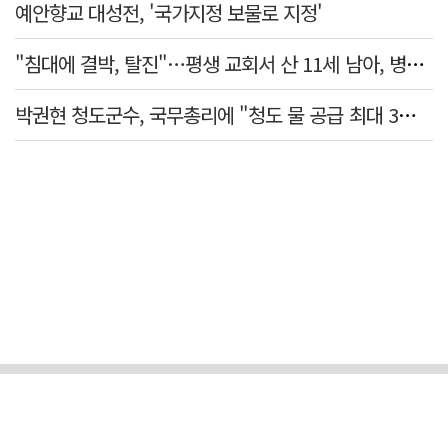
예안향교 대성전, '국가지정 보물로 지정'
"침대에 결박, 탈진"…평생 교회서 산 11세 남아, 병원 이송 끝 숨져
박권현 청도군수, 국무총리에 "청도 물 공급 최대 3만t 늘려달라"