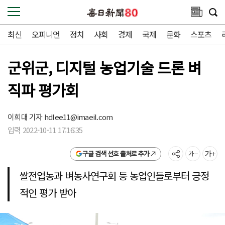
최신
오피니언
정치
사회
경제
국제
문화
스포츠
군위군, 디지털 농업기술 드론 벼
직파 평가회
이희대 기자
hdlee11@imaeil.com
입력 2022-10-11 17:16:35
구글 검색 선호 출처로 추가
쌀전업농과 벼농사연구회 등 농업인들로부터 긍정
적인 평가 받아