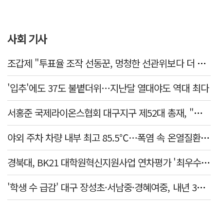
사회 기사
조갑제 "투표율 조작 선동꾼, 멍청한 선관위보다 더 나빠…부정선거, 불가능"
'입추'에도 37도 불볕더위…지난달 열대야도 역대 최다
서홍준 국제라이온스협회 대구지구 제52대 총재, "지역사회 모두가 웃는 날까지 봉사"
야외 주차 차량 내부 최고 85.5℃…폭염 속 온열질환·차량 방치사고 주의보
경북대, BK21 대학원혁신지원사업 연차평가 '최우수'… 6년 연속 사업비 증액
'학생 수 급감' 대구 장성초·서남중·경혜여중, 내년 3월 인근 학교와 통합