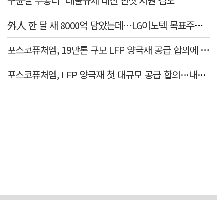
구윤철 부총리 "대출규제 대신 핀셋 지원 검토"
外人 한 달 새 8000억 담았는데…LG이노텍 목표주가는 왜 엇갈릴까
포스코퓨처엠, 19만톤 규모 LFP 양극재 공급 합의에 3%대 강세
포스코퓨처엠, LFP 양극재 첫 대규모 공급 합의…내년부터 6년간 19만t