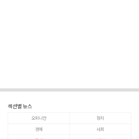
섹션별 뉴스
오피니언
정치
경제
사회