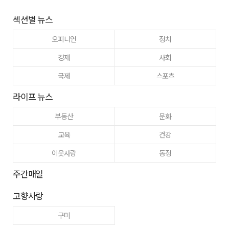
섹션별 뉴스
오피니언
정치
경제
사회
국제
스포츠
라이프 뉴스
부동산
문화
교육
건강
이웃사랑
동정
주간매일
고향사랑
구미