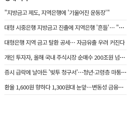
"지방금고 제도, 지역은행에 '기울어진 운동장'"
대형 시중은행 지방금고 진출에 지역은행 '흔들'… "생태계 보호 장치 필요"
대형은행 지역 금고 탈환 공세… 자금유출 우려 커진다
개인 투자자, 올해 국내 주식시장 순매수 200조원 넘었다
증시 급락에 날아든 '빚투 청구서'…청년·고령층 마통 연체↑
환율 1,600원 향하다 1,300원대 눈앞…변동성 금융위기 후 최고