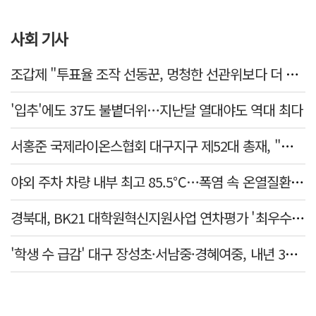
사회 기사
조갑제 "투표율 조작 선동꾼, 멍청한 선관위보다 더 나빠…부정선거, 불가능"
'입추'에도 37도 불볕더위…지난달 열대야도 역대 최다
서홍준 국제라이온스협회 대구지구 제52대 총재, "지역사회 모두가 웃는 날까지 봉사"
야외 주차 차량 내부 최고 85.5℃…폭염 속 온열질환·차량 방치사고 주의보
경북대, BK21 대학원혁신지원사업 연차평가 '최우수'… 6년 연속 사업비 증액
'학생 수 급감' 대구 장성초·서남중·경혜여중, 내년 3월 인근 학교와 통합