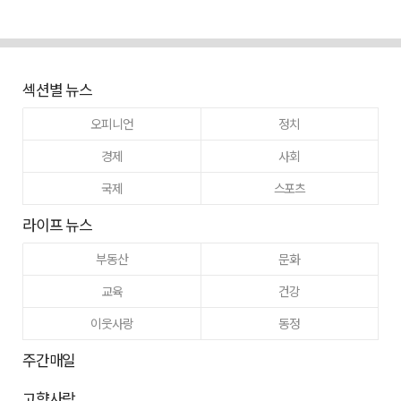
섹션별 뉴스
오피니언
정치
경제
사회
국제
스포츠
라이프 뉴스
부동산
문화
교육
건강
이웃사랑
동정
주간매일
고향사랑