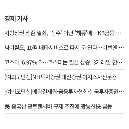
경제 기사
지방상권 생존 열쇠, '정주' 아닌 '체류'에…KB금융 데이터로 본 소상공인 경제
싸이월드, 10월 베타서비스로 다시 문 연다…이번엔 진짜 부활할까
코스닥, 6.97%↑…코스피는 찔끔 상승, 3거래일 만에 반등
[여의도단신]NH투자증권·대신증권·이지스자산운용
[여의도단신]예탁결제원·금융투자협회·한국투자증권·미래에셋증권
美 중국산 광트랜시버 규제 추진에 광통신株 급등