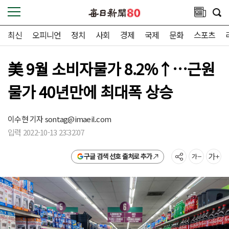
최신
오피니언
정치
사회
경제
국제
문화
스포츠
美 9월 소비자물가 8.2%↑…근원
물가 40년만에 최대폭 상승
이수현 기자
sontag@imaeil.com
입력 2022-10-13 23:32:07
구글 검색 선호 출처로 추가