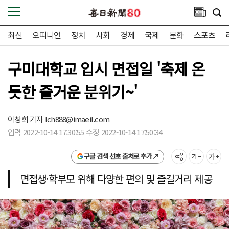
최신
오피니언
정치
사회
경제
국제
문화
스포츠
구미대학교 입시 면접일 '축제 온
듯한 즐거운 분위기~'
이창희 기자
lch888@imaeil.com
입력 2022-10-14 17:30:55 수정 2022-10-14 17:50:34
구글 검색 선호 출처로 추가
면접생·학부모 위해 다양한 편의 및 즐길거리 제공