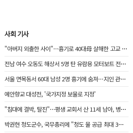
사회 기사
"아버지 외출한 사이"…흉기로 40대母 살해한 고교 자퇴생, 구속 기로에
전남 여수 오동도 해상서 5명 탄 유람용 모터보트 전복…2명 숨져
서울 면목동서 60대 남성 2명 흉기에 숨져…지인 관계로 추정
예안향교 대성전, '국가지정 보물로 지정'
"침대에 결박, 탈진"…평생 교회서 산 11세 남아, 병원 이송 끝 숨져
박권현 청도군수, 국무총리에 "청도 물 공급 최대 3만t 늘려달라"