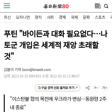
최신
오피니언
정치
사회
경제
국제
문화
스포츠
푸틴 "바이든과 대화 필요없다…나
토군 개입은 세계적 재앙 초래할
것"
김봄이 기자
bom@imaeil.com
입력 2022-10-15 09:04:51 수정 2022-10-15 11:46:07
구글 검색 선호 출처로 추가
"이스탄불 합의 목전에 우크라가 변심…동원령 2주
내 종료"