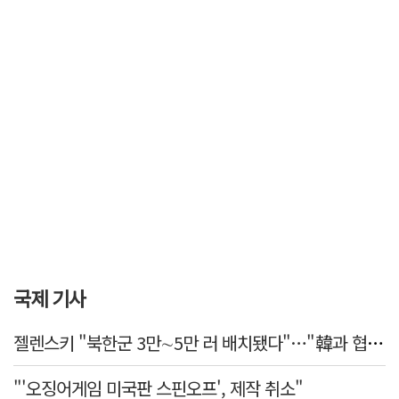
국제 기사
젤렌스키 "북한군 3만∼5만 러 배치됐다"…"韓과 협력 위해 접촉 중"
"'오징어게임 미국판 스핀오프', 제작 취소"