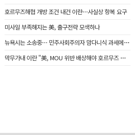
호르무즈해협 개방 조건 내건 이란…사실상 항복 요구
미사일 부족해지는 美, 출구전략 모색하나
뉴욕시는 소송중… 민주사회주의자 맘다니식 과세에 저항 잇따라
막무가내 이란 "美, MOU 위반 배상해야 호르무즈 재개방"