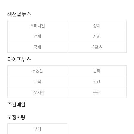
섹션별 뉴스
오피니언
정치
경제
사회
국제
스포츠
라이프 뉴스
부동산
문화
교육
건강
이웃사랑
동정
주간매일
고향사랑
구미