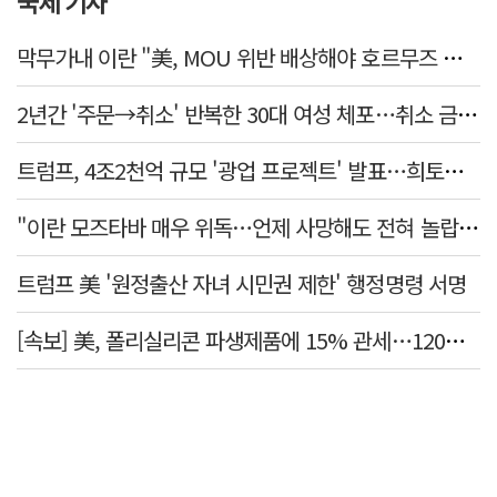
국제 기사
막무가내 이란 "美, MOU 위반 배상해야 호르무즈 재개방"
2년간 '주문→취소' 반복한 30대 여성 체포…취소 금액만 400억 원
트럼프, 4조2천억 규모 '광업 프로젝트' 발표…희토류 탈중국 속도
"이란 모즈타바 매우 위독…언제 사망해도 전혀 놀랍지 않아"
트럼프 美 '원정출산 자녀 시민권 제한' 행정명령 서명
[속보] 美, 폴리실리콘 파생제품에 15% 관세…120일 뒤 발효