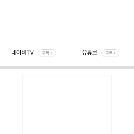
네이버TV
유튜브
구독 +
구독 +