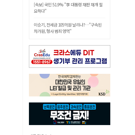
[속보] 국민 51.9% "李 대통령 재판 재개 필
요하다"
이승기, 전세금 105억원 날리나?…"구속된
차가원, 형사 범죄 영역"