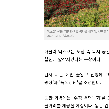
엑스코가 야외 광장과 유휴 공간을 새단장, 시민 중심
2022.10.14. 엑스코 제공
아울러 엑스코는 도심 속 녹지 공
실천에 앞장서겠다는 구상이다.
먼저 서관 메인 출입구 전방에 
광장'과 '녹색정원'을 조성한다.
동관 외벽에는 '수직 벽면녹화'를
볼거리를 제공할 예정이다. 동관 건물