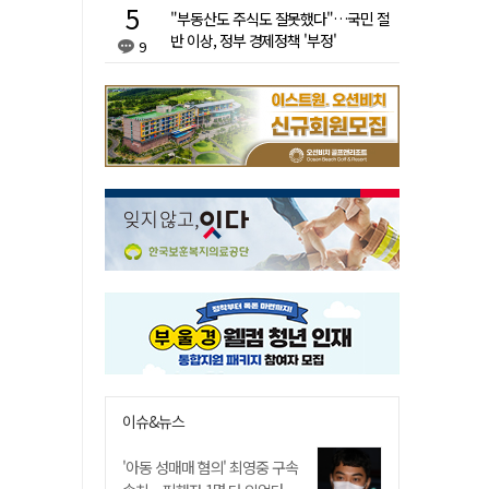
"부동산도 주식도 잘못했다"…국민 절
반 이상, 정부 경제정책 '부정'
9
이슈&뉴스
'아동 성매매 혐의' 최영중 구속