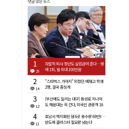
댓글 많은 뉴스
자발적 퇴사 청년도 실업급여 준다…생
애 1회, 월 최대 100만원
25
"스타벅스 가야지" 외쳤던 배재고 학생
2명, 결국 중징계
14
[부산에도 밀리는 대구] 동성로 지나쳐
도 해운대는 꼭 간다, 외국인 관광객 16
12
배 차이
호남서 백지화된 댐 6곳 용수량 69만t…
반도체 클러스터 필요량 넘는다
11