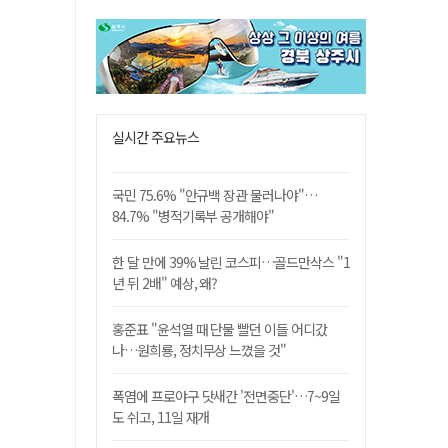
실시간 주요뉴스
국민 75.6% "안규백 장관 물러나야"…
84.7% "병적기록부 공개해야"
한 달 만에 39% 날린 코스피…골드만삭스 "1
년 뒤 2배" 예상, 왜?
홍준표 "윤석열 때 단물 빨던 이들 어디갔
나…원희룡, 정치무상 느꼈을 것"
폭염에 프로야구 닷새간 '전면중단'…7~9일
도 쉬고, 11일 재개