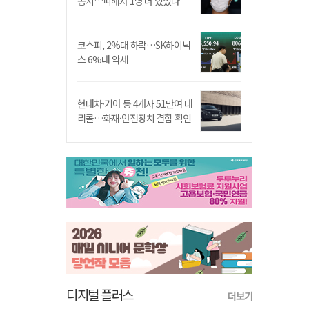
송치…피해자 1명 더 있었다
코스피, 2%대 하락…SK하이닉
스 6%대 약세
현대차·기아 등 4개사 51만여 대
리콜…화재·안전장치 결함 확인
디지털 플러스
더보기