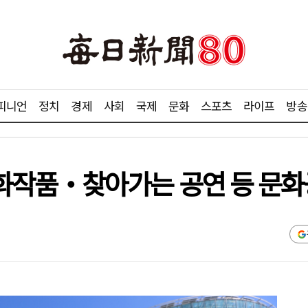
피니언
정치
경제
사회
국제
문화
스포츠
라이프
방송
화작품‧찾아가는 공연 등 문화