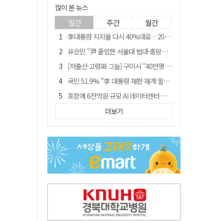
많이 본 뉴스
일간
주간
월간
李대통령 지지율 다시 40%대로…20대는 18.8%p 급락
유승민 "尹 졸업한 서울대 법대·충암고도 없애야"…李 육사 통합 직격
[저출산·고령화 그늘] 구미시 "40만명 사수" 고령군 "3만명대 회복"
국민 51.9% "李 대통령 재판 재개 필요하다"
포항에 6천억원 규모 AI 데이터센터 들어선다
월 매출 9천만원에도 문 닫는 영양 젖소농장… "일할 사람이 없어"
더보기
경북 영천시, 9월부터 11월까지 반값 여행 혜택 제공
경찰, 홍명보 선임 의혹 수사…대한축구협회 전격 압수수색
"김용민, 흑백논리로 세상 보는 듯" 검찰 내부서 지탄
'솔리다임 IPO 추진설' SK하이닉스, 주가 9% 급락