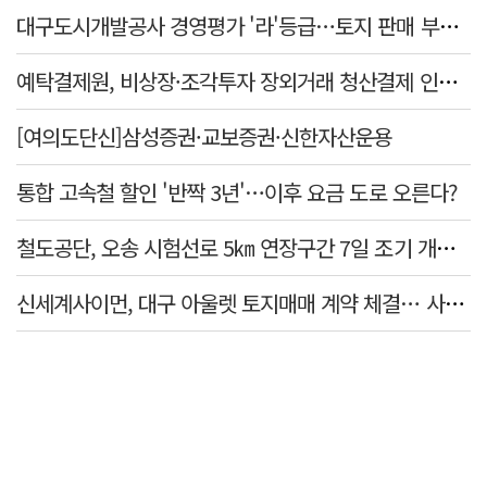
대구도시개발공사 경영평가 '라'등급…토지 판매 부진에 1년 만에 두 단계 '뚝'
예탁결제원, 비상장·조각투자 장외거래 청산결제 인프라 구축 착수…연내 가동
[여의도단신]삼성증권·교보증권·신한자산운용
통합 고속철 할인 '반짝 3년'…이후 요금 도로 오른다?
철도공단, 오송 시험선로 5㎞ 연장구간 7일 조기 개통…LA 메트로 사업 지원
신세계사이먼, 대구 아울렛 토지매매 계약 체결… 사업 본궤도