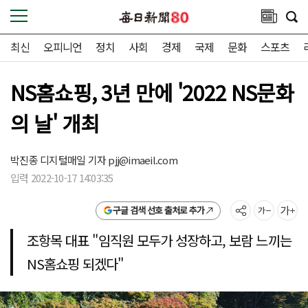
최신
오피니언
정치
사회
경제
국제
문화
스포츠
NS홈쇼핑, 3년 만에 '2022 NS문화
의 날' 개최
박진종 디지털매일 기자
pjj@imaeil.com
입력 2022-10-17 14:03:35
구글 검색 선호 출처로 추가
조항목 대표 "임직원 모두가 성장하고, 보람 느끼는
NS홈쇼핑 되겠다"