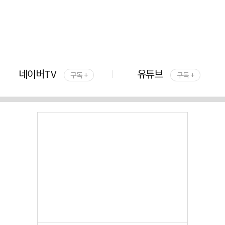
네이버TV
유튜브
구독 +
구독 +