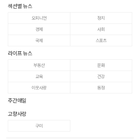
섹션별 뉴스
오피니언
정치
경제
사회
국제
스포츠
라이프 뉴스
부동산
문화
교육
건강
이웃사랑
동정
주간매일
고향사랑
구미