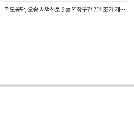
철도공단, 오송 시험선로 5㎞ 연장구간 7일 조기 개통…LA 메트로 사업 지원