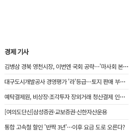
경제 기사
김병삼 경북 영천시장, 이번엔 국회 공략…'마사회 본사 이전·광역교통망 확충' 요청
대구도시개발공사 경영평가 '라'등급…토지 판매 부진에 1년 만에 두 단계 '뚝'
예탁결제원, 비상장·조각투자 장외거래 청산결제 인프라 구축 착수…연내 가동
[여의도단신]삼성증권·교보증권·신한자산운용
통합 고속철 할인 '반짝 3년'…이후 요금 도로 오른다?