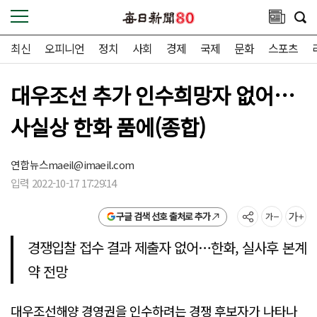
최신
오피니언
정치
사회
경제
국제
문화
스포츠
대우조선 추가 인수희망자 없어…
사실상 한화 품에(종합)
연합뉴스
maeil@imaeil.com
입력 2022-10-17 17:29:14
구글 검색 선호 출처로 추가
경쟁입찰 접수 결과 제출자 없어…한화, 실사후 본계
약 전망
대우조선해양 경영권을 인수하려는 경쟁 후보자가 나타나