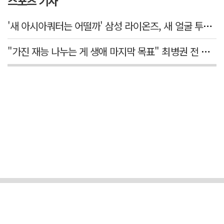
스포츠 기사
'새 아시아쿼터는 어떨까' 삼성 라이온즈, 새 얼굴 투수 미야모리 영입
"가진 재능 나누는 게 생애 마지막 목표" 최병권 전 대구체고 복싱 감독