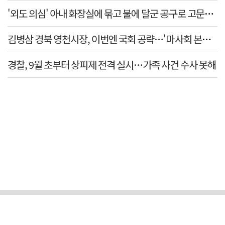
'외도 의심' 아내 화장실에 묶고 불에 달군 공구로 고문…남
김병삼 경북 영천시장, 이번엔 국회 공략…'마사회 본사 이
경찰, 9월 초부터 상피제 전격 실시…가족 사건 수사 못해