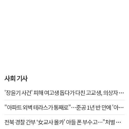
사회 기사
'장윤기 사건' 피해 여고생 돕다가 다친 고교생, 의상자 인정
"아파트 외벽 테라스가 통째로"…준공 1년 반 만에 '아찔 사
전북 경찰 간부 '女교사 몰카' 아들 폰 부수고…"처벌 못하