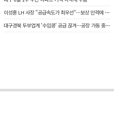
이성훈 LH 사장 "공급속도가 최우선"…보상 인력에 정규직보다 후한 대우
대구경북 두부업계 '수입콩' 공급 끊겨…공장 가동 중단 등 '존폐기로'