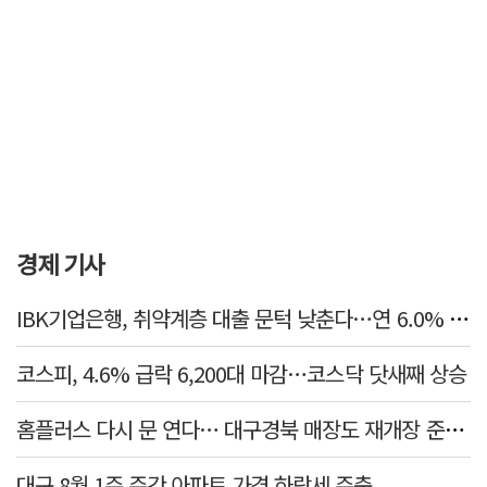
경제 기사
IBK기업은행, 취약계층 대출 문턱 낮춘다…연 6.0% 'i-ONE 햇살론 특례보증' 비대면 출시
코스피, 4.6% 급락 6,200대 마감…코스닥 닷새째 상승
홈플러스 다시 문 연다… 대구경북 매장도 재개장 준비 돌입
대구 8월 1주 주간 아파트 가격 하락세 주춤