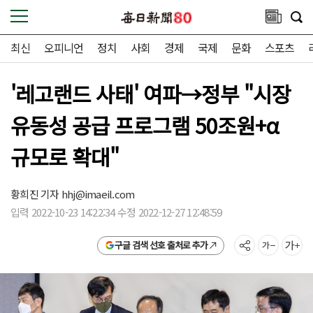
최신
오피니언
정치
사회
경제
국제
문화
스포츠
'레고랜드 사태' 여파→정부 "시장
유동성 공급 프로그램 50조원+α
규모로 확대"
황희진 기자
hhj@imaeil.com
입력 2022-10-23 14:22:34 수정 2022-12-27 12:48:59
구글 검색 선호 출처로 추가