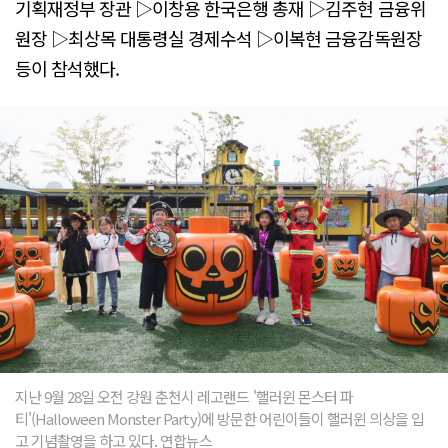
기획재정부 장관 ▷이창용 한국은행 총재 ▷김주현 금융위
원장 ▷최상목 대통령실 경제수석 ▷이복현 금융감독원장
등이 참석했다.
지난 9월 28일 오전 강원 춘천시 레고랜드 '핼러윈 몬스터 파
티'(Halloween Monster Party)에 방문한 어린이들이 핼러윈 의상을 입
고 기념촬영을 하고 있다. 연합뉴스