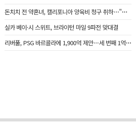
돈치치 전 약혼녀, 캘리포니아 양육비 청구 취하…"합의로 해결"
실카 베이·시 스위트, 브라이턴 마일 9파전 맞대결
리버풀, PSG 바르콜라에 1,900억 제안…세 번째 1억 파운드 영입 추진