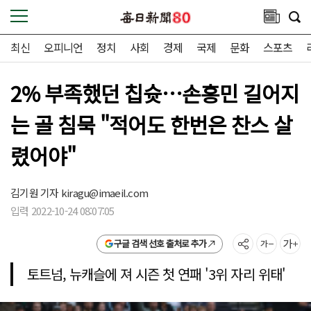
최신
오피니언
정치
사회
경제
국제
문화
스포츠
2% 부족했던 칩슛…손흥민 길어지
는 골 침묵 "적어도 한번은 찬스 살
렸어야"
김기원 기자
kiragu@imaeil.com
입력 2022-10-24 08:07:05
구글 검색 선호 출처로 추가
토트넘, 뉴캐슬에 져 시즌 첫 연패 '3위 자리 위태'