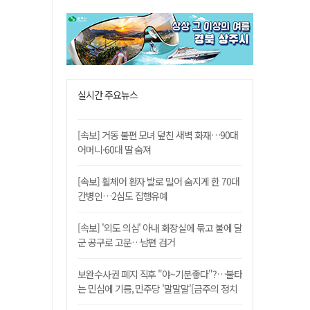
실시간 주요뉴스
[속보] 거동 불편 모녀 덮친 새벽 화재…90대
어머니·60대 딸 숨져
[속보] 휠체어 환자 발로 밀어 숨지게 한 70대
간병인…2심도 집행유예
[속보] '외도 의심' 아내 화장실에 묶고 불에 달
군 공구로 고문…남편 검거
보완수사권 폐지 직후 "야~기분좋다"?…불타
는 민심에 기름, 민주당 '말말말'[금주의 정치
舌전]