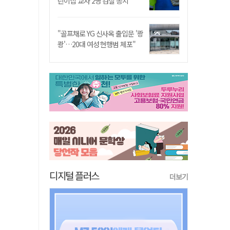
린이집 교사 2명 검찰 송치
"골프채로 YG 신사옥 출입문 '쾅
쾅'…20대 여성 현행범 체포"
디지털 플러스
더보기