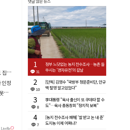
댓글 많은 뉴스
정부 느닷없는 농지 전수조사…농촌 들
쑤시는 '경자유전'의 칼날
31
행유예
[단독] 김영수 "국방부 청문준비단, 안규
자 인정
백 탈영 알고있었다"
10
 글
李대통령 "육사 출신이 또 쿠데타 할 수
도"…육사 총동창회 "정치적 보복"
8
[농지 전수조사 폐해] '쌀 받고 논 내 준'
도지농 이제 어쩌나?
7