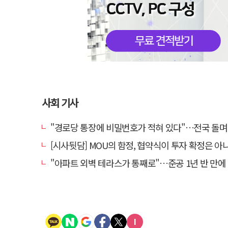
사회 기사
"경로당 통장에 비밀번호가 적혀 있다"…전국 돌며 경로당 13곳 턴 30
[시사뒷담] MOU의 함정, 협약식이 투자 확정은 아
"아파트 외벽 테라스가 통째로"…준공 1년 반 만에 '아찔