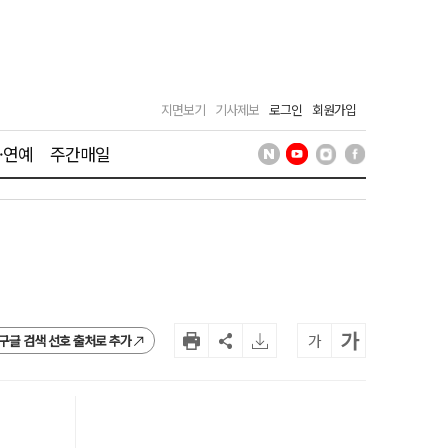
지면보기
기사제보
로그인
회원가입
·연예
주간매일
가
가
구글 검색 선호 출처로 추가