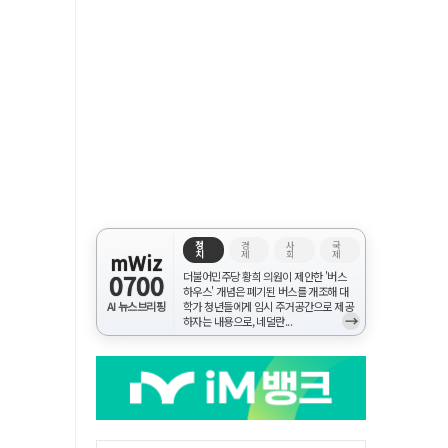
정
경
사
국
치
제
회
제
mWiz
0700
더불어민주당 황희 의원이 제안한 '버스
하우스' 개념은 폐기된 버스를 개조해 대
AI 뉴스브리핑
학가 청년들에게 임시 주거공간으로 제공
→
하자는 내용으로, 네덜란...