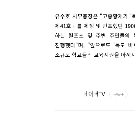
유수호 사무총장은 "고종황제가 '
제41호」를 제정 및 반포했던 19
하는 월포초 및 주변 주민들의 
진행했다"며, "앞으로도 '독도 
소규모 학교들의 교육지원을 아끼지
네이버TV
구독 +