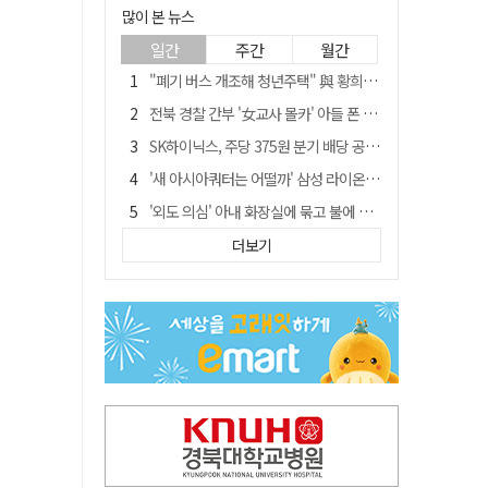
많이 본 뉴스
일간
주간
월간
"폐기 버스 개조해 청년주택" 與 황희…'딸 학비는 年 4200만원'
전북 경찰 간부 '女교사 몰카' 아들 폰 부수고…"처벌 못하는 사안" 내부망에 글
SK하이닉스, 주당 375원 분기 배당 공시…"3분기 중 주주환원 방안 확정"
'새 아시아쿼터는 어떨까' 삼성 라이온즈, 새 얼굴 투수 미야모리 영입
'외도 의심' 아내 화장실에 묶고 불에 달군 공구로 고문…남편 검거
박권현 청도군수, '햇빛 연금 사업' 공약 시동걸어
더보기
김병삼 경북 영천시장, 이번엔 국회 공략…'마사회 본사 이전·광역교통망 확충' 요청
경찰, 9월 초부터 상피제 전격 실시…가족 사건 수사 못해
"3세 아동 학대"…대구 북구 국공립어린이집 교사 2명 검찰 송치
봉화서 주택 에어컨 실외기에서 시작된 불… 주택 화재로 번져