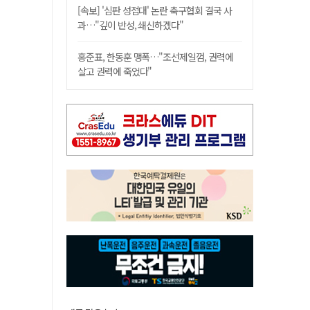
[속보] '심판 성접대' 논란 축구협회 결국 사
과…"깊이 반성, 쇄신하겠다"
홍준표, 한동훈 맹폭…"조선제일껌, 권력에
살고 권력에 죽었다"