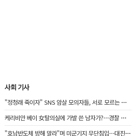
사회 기사
"정청래 죽이자" SNS 암살 모의자들, 서로 모르는 사이였다…檢송치
케리비안 베이 女탈의실에 가발 쓴 남자가?…경찰 추적 중
"호남반도체 방해 말라"며 미군기지 무단침입…대진연 회원 3명 '구속'