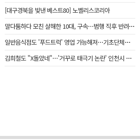
[대구경북을 빛낸 베스트80] 노벨리스코리아
말다툼하다 모친 살해한 10대, 구속…범행 직후 반려견도 죽여
일반음식점도 '푸드트럭' 영업 가능해져…기초단체별 조례 개정 움직임
김희철도 "X돌았네"…'거꾸로 태극기 논란' 인천시 현수막, 이틀 만에 철거