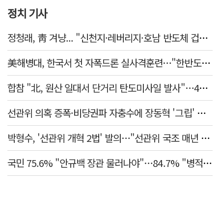
정치 기사
정청래, 靑 겨냥... "신천지·레버리지·호남 반도체 겁박 사과하라"
美해병대, 한국서 첫 자폭드론 실사격훈련…"한반도 지형 학습"
합참 "北, 원산 일대서 단거리 탄도미사일 발사"…42일 만
선관위 의혹 증폭·비당권파 자충수에 장동혁 '그립' 더 강해졌다
박형수, '선관위 개혁 2법' 발의…"선관위 국조 매년 실시"
국민 75.6% "안규백 장관 물러나야"…84.7% "병적기록부 공개해야"