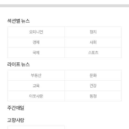
섹션별 뉴스
오피니언
정치
경제
사회
국제
스포츠
라이프 뉴스
부동산
문화
교육
건강
이웃사랑
동정
주간매일
고향사랑