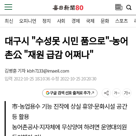
최신
오피니언
정치
사회
경제
국제
문화
스포츠
대구시 "수성못 시민 품으로"-농어
촌公 "재원 급감 어쩌나"
김병훈 기자
kbh7133@imaeil.com
입력 2022-10-25 18:10:36 수정 2022-10-25 20:20:30
구글 검색 선호 출처로 추가
市-농업용수 기능 진작에 상실 휴양·문화시설 공간
등 활용
농어촌공사-지자체에 무상양여 하려면 운영대의원