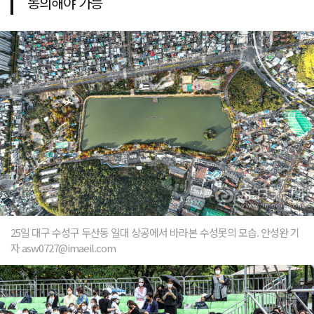
동의해야 가능
25일 대구 수성구 두산동 일대 상공에서 바라본 수성못의 모습. 안성완 기
자 asw0727@imaeil.com