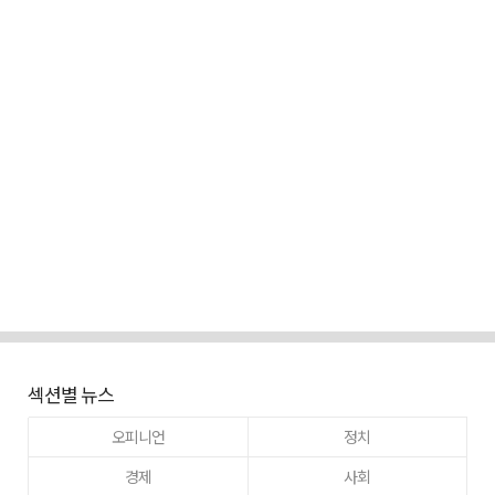
섹션별 뉴스
오피니언
정치
경제
사회