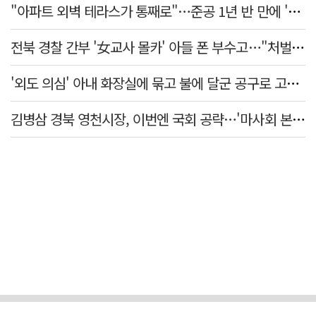
"아파트 외벽 테라스가 통째로"…준공 1년 반 만에 '아찔 사고'
전북 경찰 간부 '女교사 몰카' 아들 폰 부수고…"처벌 못하는 사안" 내부망에 글
'외도 의심' 아내 화장실에 묶고 불에 달군 공구로 고문…남편 검거
김병삼 경북 영천시장, 이번엔 국회 공략…'마사회 본사 이전·광역교통망 확충' 요청