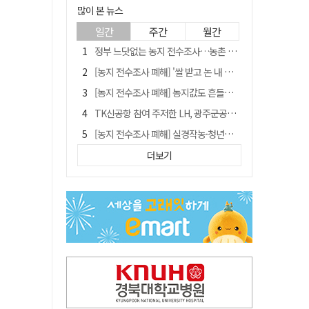
많이 본 뉴스
일간
주간
월간
정부 느닷없는 농지 전수조사…농촌 들쑤시는 '경자유전'의 칼날
[농지 전수조사 폐해] '쌀 받고 논 내 준' 도지농 이제 어쩌나?
[농지 전수조사 폐해] 농지값도 흔들리나…"도지 막히면 헐값 매물 나올 수도"
TK신공항 참여 주저한 LH, 광주군공항 사업에는 앞장
[농지 전수조사 폐해] 실경작농·청년농 부담도 커진다
[단독] 김영수 "국방부 청문준비단, 안규백 탈영 알고있었다"
더보기
[기고] 대구 미래는 금호강·팔공산에 있다
청도군정 '두 시어머니'가 되어서는 안된다
홈플러스 다시 문 연다… 대구경북 매장도 재개장 준비 돌입
"상법개정해도 주주가 '봉'"…하이닉스 솔리다임 상장설에 술렁[개미와글와글]