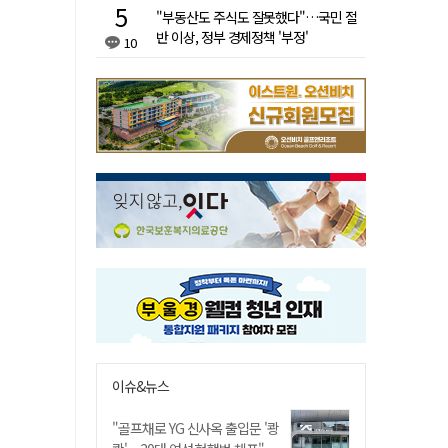
"부동산도 주식도 잘못했다"…국민 절
반 이상, 정부 경제정책 '부정'
10
이슈&뉴스
"골프채로 YG 신사옥 출입문 '쾅