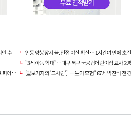
인 수십회 때린 50대 '긴급체포'
안동 양봉장서 불, 인접 야산 확산… 1시간여 만에 초
"3세 아동 학대"…대구 북구 국공립어린이집 교사 2명
계로 피어난다"
[털보기자의 '그사람']"一生이 모험" 87세 박찬석 전 