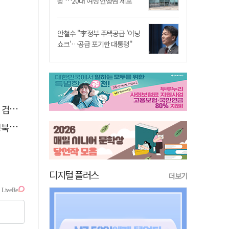
쾅'…20대 여성 현행범 체포"
안철수 "李정부 주택공급 '어닝
쇼크'…공급 포기한 대통령"
진
 검찰 송치
경북대 총장
디지털 플러스
더보기