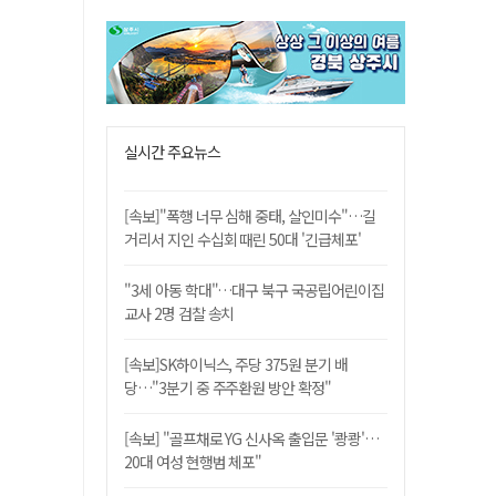
실시간 주요뉴스
[속보]"폭행 너무 심해 중태, 살인미수"…길
거리서 지인 수십회 때린 50대 '긴급체포'
"3세 아동 학대"…대구 북구 국공립어린이집
교사 2명 검찰 송치
[속보]SK하이닉스, 주당 375원 분기 배
당…"3분기 중 주주환원 방안 확정"
[속보] "골프채로 YG 신사옥 출입문 '쾅쾅'…
20대 여성 현행범 체포"