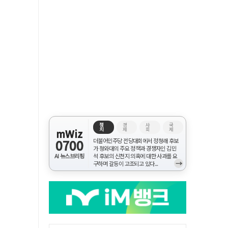
정
경
사
국
치
제
회
제
mWiz
0700
더불어민주당 전당대회에서 정청래 후보
가 청와대의 주요 정책과 경쟁자인 김민
AI 뉴스브리핑
석 후보의 신천지 의혹에 대한 사과를 요
→
구하며 갈등이 고조되고 있다...