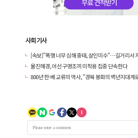
사회 기사
[속보]"폭행 너무 심해 중태, 살인미수"…길거리서 지
울진해경, 어선 구명조끼 미착용 집중 단속한다
800년 한·베 교류의 역사, "경북 봉화의 백년지대