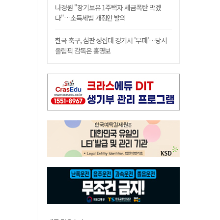
나경원 "장기보유 1주택자 세금폭탄 막겠
다"…소득세법 개정안 발의
한국 축구, 심판 성접대 경기서 '무패'…당시
올림픽 감독은 홍명보