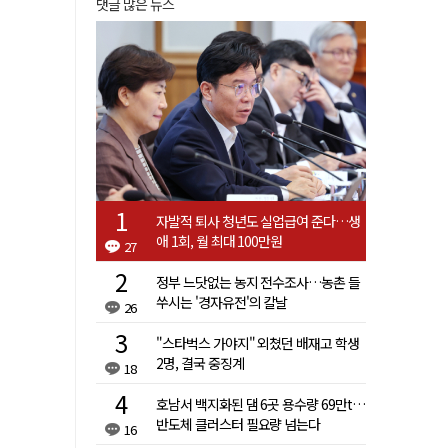
댓글 많은 뉴스
자발적 퇴사 청년도 실업급여 준다…생
애 1회, 월 최대 100만원
27
정부 느닷없는 농지 전수조사…농촌 들
쑤시는 '경자유전'의 칼날
26
"스타벅스 가야지" 외쳤던 배재고 학생
2명, 결국 중징계
18
호남서 백지화된 댐 6곳 용수량 69만t…
반도체 클러스터 필요량 넘는다
16