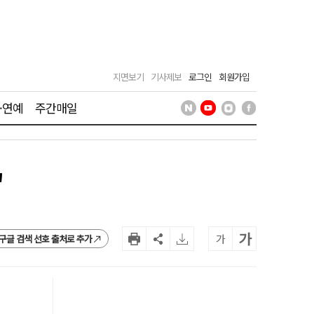
지면보기
기사제보
로그인
회원가입
·연예
주간매일
'
가
가
구글 검색 선호 출처로 추가