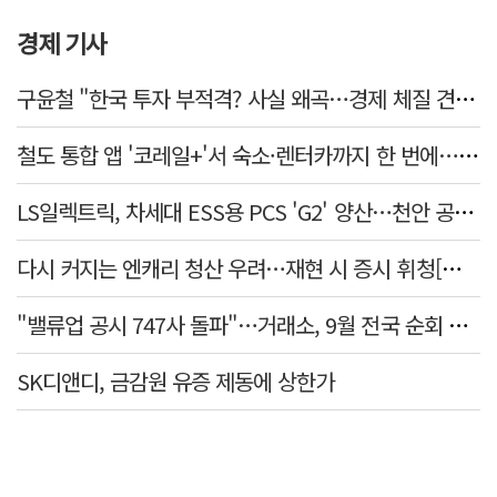
경제 기사
구윤철 "한국 투자 부적격? 사실 왜곡…경제 체질 견실"
철도 통합 앱 '코레일+'서 숙소·렌터카까지 한 번에…여행 서비스 확대
LS일렉트릭, 차세대 ESS용 PCS 'G2' 양산…천안 공장서 출하
다시 커지는 엔캐리 청산 우려…재현 시 증시 휘청[매일뭐니머니]
"밸류업 공시 747사 돌파"…거래소, 9월 전국 순회 설명회 연다
SK디앤디, 금감원 유증 제동에 상한가