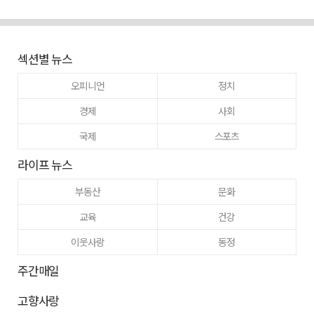
섹션별 뉴스
오피니언
정치
경제
사회
국제
스포츠
라이프 뉴스
부동산
문화
교육
건강
이웃사랑
동정
주간매일
고향사랑